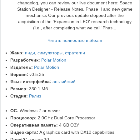
changelog, you can review our live document here: Space
Station Designer - Release Notes. Phase II and new game
mechanics Our previous update stopped after the
acquisition of the 'Expansion in LEO' research technology
(i.e., after completing what we call 'Phas...
Читать полностью в Steam
Жанр:
инди
,
симуляторы
,
стратегии
Разработчик:
Polar Motion
Издатель:
Polar Motion
Версия:
v0.5.35
Язык интерфейса:
английский
Размер:
330.1 Мб
Стадия:
Релиз
ОС:
Windows 7 or newer
Процессор:
2.0GHz Dual Core Processor
Оперативная память:
4 GB ОЗУ
Видеокарта:
A graphics card with DX10 capabilities.
DirectX:
версии 10