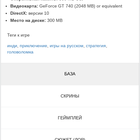
Видеокарта:
GeForce GT 740 (2048 MB) or equivalent
DirectX:
версии 10
Место на диске:
300 MB
Теги к игре
инди
,
приключение
,
игры на русском
,
стратегия
,
головоломка
БАЗА
СКРИНЫ
ГЕЙМПЛЕЙ
СЮЖЕТ (ЛОР)