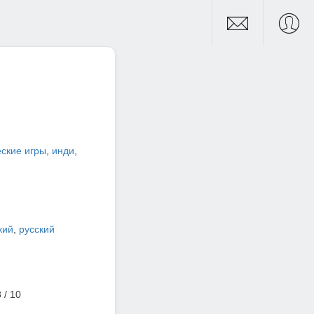
ские игры
,
инди
,
кий
,
русский
 / 10