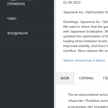
01.08.2023
(ПРАВИЛА)
Japanese loc. Optimization fi
ЧАВО
Greetings, Japanese loc. Opt
We want to share that the g
with Japanese localization. 
ФЛУДИЛЬНЯ
updated the optimization of t
loading times between levels
improved stability, and fixe
overflow. Xbox release We are
Читать полностью в Steam
БАЗА
СКРИНЫ
ГЕ
После масштабной катас
общество. Позабыв солне
в несколько лет спуска