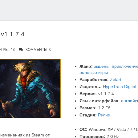
 v1.1.7.4
ТРЫ: 43
КОММЕНТЫ: 0
Жанр:
экшены
,
приключенче
ролевые игры
Разработчик:
Zelart
Издатель:
HypeTrain Digital
Версия:
v1.1.7.4
Язык интерфейса:
английс
Размер:
1.2 Гб
Стадия:
Релиз
ОС:
Windows XP / Vista / 7 / 8
изменениях из Steam от
Процессор:
2 GHz