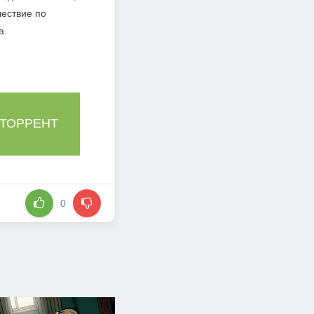
шествие по
а.
 ТОРРЕНТ
0