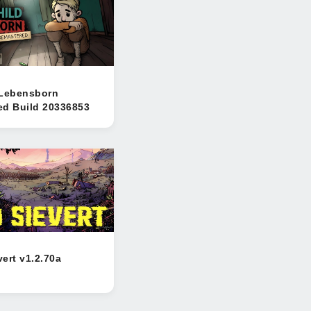
 Lebensborn
ed Build 20336853
ert v1.2.70a