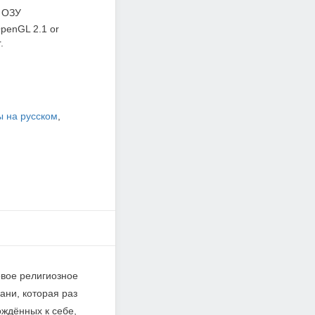
 ОЗУ
penGL 2.1 or
.
ы на русском
,
овое религиозное
ани, которая раз
ождённых к себе,