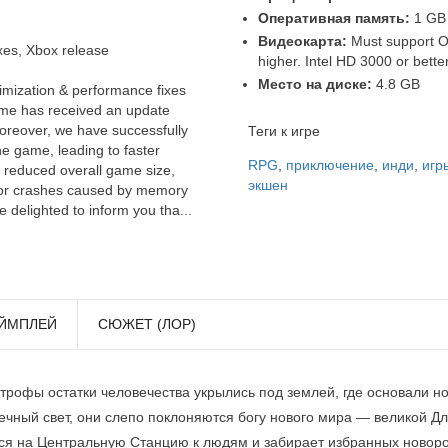
Оперативная память:
1 GB
Видеокарта:
Must support O
xes, Xbox release
higher. Intel HD 3000 or better
Место на диске:
4.8 GB
imization & performance fixes
ame has received an update
Moreover, we have successfully
Теги к игре
he game, leading to faster
RPG
,
приключение
,
инди
,
игр
, reduced overall game size,
экшен
s for crashes caused by memory
 delighted to inform you tha...
ЙМПЛЕЙ
СЮЖЕТ (ЛОР)
трофы остатки человечества укрылись под землей, где основали н
чный свет, они слепо поклоняются богу нового мира — великой Дл
ется на Центральную Станцию к людям и забирает избранных новор