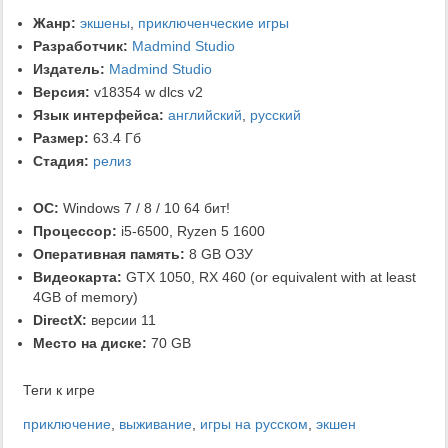
Жанр:
экшены
,
приключенческие игры
Разработчик:
Madmind Studio
Издатель:
Madmind Studio
Версия:
v18354 w dlcs v2
Язык интерфейса:
английский
,
русский
Размер:
63.4 Гб
Стадия:
релиз
ОС:
Windows 7 / 8 / 10 64 бит!
Процессор:
i5-6500, Ryzen 5 1600
Оперативная память:
8 GB ОЗУ
Видеокарта:
GTX 1050, RX 460 (or equivalent with at least
4GB of memory)
DirectX:
версии 11
Место на диске:
70 GB
Теги к игре
приключение
,
выживание
,
игры на русском
,
экшен