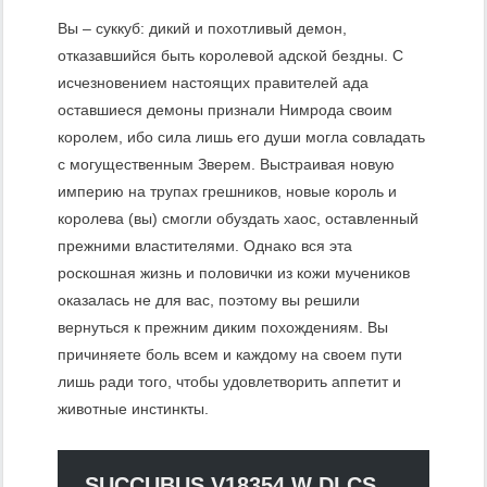
Вы – суккуб: дикий и похотливый демон,
отказавшийся быть королевой адской бездны. С
исчезновением настоящих правителей ада
оставшиеся демоны признали Нимрода своим
королем, ибо сила лишь его души могла совладать
с могущественным Зверем. Выстраивая новую
империю на трупах грешников, новые король и
королева (вы) смогли обуздать хаос, оставленный
прежними властителями. Однако вся эта
роскошная жизнь и половички из кожи мучеников
оказалась не для вас, поэтому вы решили
вернуться к прежним диким похождениям. Вы
причиняете боль всем и каждому на своем пути
лишь ради того, чтобы удовлетворить аппетит и
животные инстинкты.
SUCCUBUS V18354 W DLCS