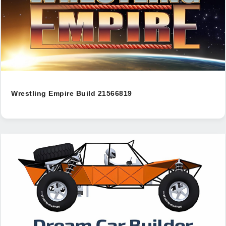
Wrestling Empire Build 21566819