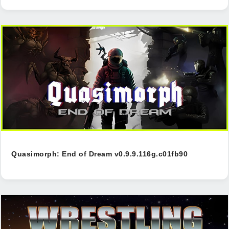
Quasimorph: End of Dream v0.9.9.116g.c01fb90