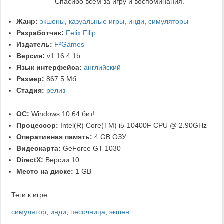
Спасибо всем за игру и воспоминания.
Жанр:
экшены
,
казуальные игры
,
инди
,
симуляторы
Разработчик:
Felix Filip
Издатель:
F²Games
Версия:
v1.16.4.1b
Язык интерфейса:
английский
Размер:
867.5 Мб
Стадия:
релиз
ОС:
Windows 10 64 бит!
Процессор:
Intel(R) Core(TM) i5-10400F CPU @ 2.90GHz
Оперативная память:
4 GB ОЗУ
Видеокарта:
GeForce GT 1030
DirectX:
Версии 10
Место на диске:
1 GB
Теги к игре
симулятор
,
инди
,
песочница
,
экшен