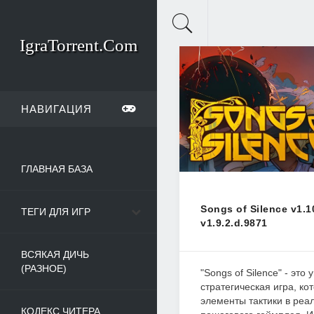
IgraTorrent.Com
НАВИГАЦИЯ
ГЛАВНАЯ БАЗА
Songs of Silence v1.1
ТЕГИ ДЛЯ ИГР
v1.9.2.d.9871
ВСЯКАЯ ДИЧЬ
(РАЗНОЕ)
"Songs of Silence" - это
стратегическая игра, ко
элементы тактики в реа
КОДЕКС ЧИТЕРА