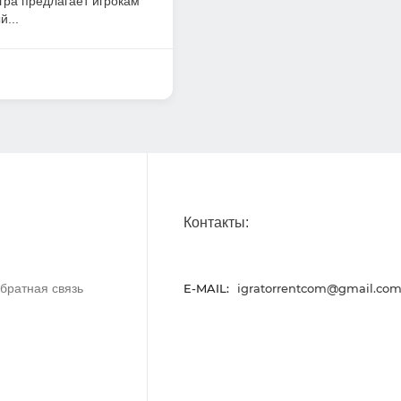
гра предлагает игрокам
й...
Контакты:
братная связь
E-MAIL:
igratorrentcom@gmail.co