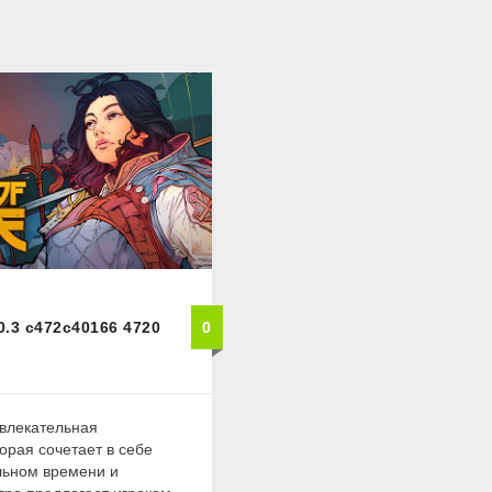
0.3 c472c40166 4720
0
 увлекательная
торая сочетает в себе
льном времени и