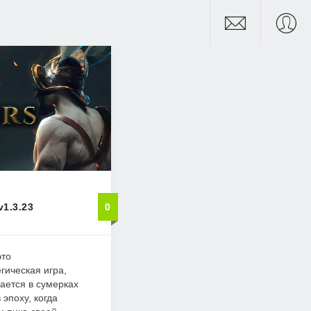
v1.3.23
0
это
гическая игра,
ается в сумерках
эпоху, когда