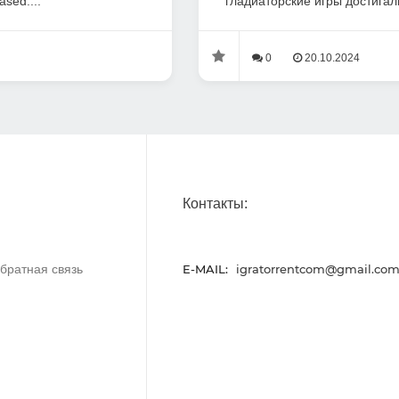
sed....
гладиаторские игры достигали
0
20.10.2024
Контакты:
братная связь
E-MAIL:
igratorrentcom@gmail.co