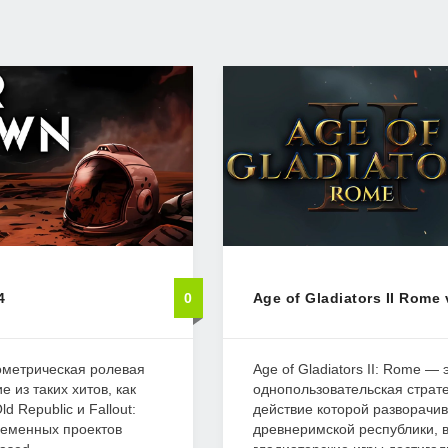
4
0
Age of Gladiators II Rome 
зометрическая ролевая
Age of Gladiators II: Rome — 
е из таких хитов, как
однопользовательская страте
Old Republic и Fallout:
действие которой разворачив
ременных проектов
древнеримской республики, в 