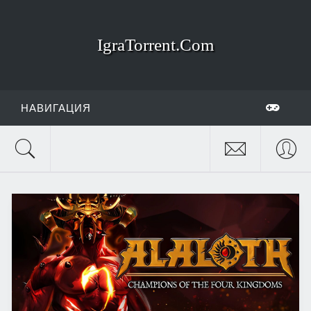
IgraTorrent.Com
НАВИГАЦИЯ