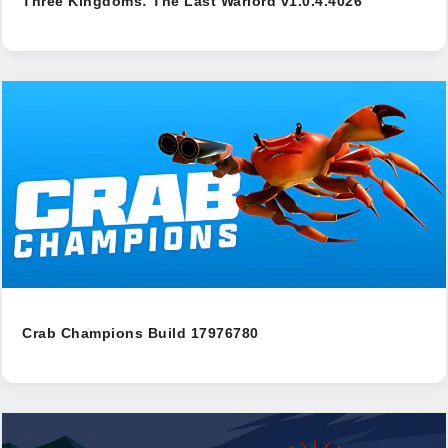
Three Kingdoms: The Last Warlord v1.0.4.4026
Crab Champions Build 17976780