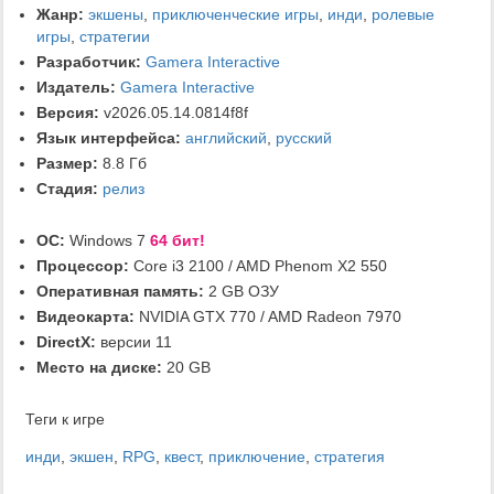
Жанр:
экшены
,
приключенческие игры
,
инди
,
ролевые
игры
,
стратегии
Разработчик:
Gamera Interactive
Издатель:
Gamera Interactive
Версия:
v2026.05.14.0814f8f
Язык интерфейса:
английский
,
русский
Размер:
8.8 Гб
Стадия:
релиз
ОС:
Windows 7
64 бит!
Процессор:
Core i3 2100 / AMD Phenom X2 550
Оперативная память:
2 GB ОЗУ
Видеокарта:
NVIDIA GTX 770 / AMD Radeon 7970
DirectX:
версии 11
Место на диске:
20 GB
Теги к игре
инди
,
экшен
,
RPG
,
квест
,
приключение
,
стратегия