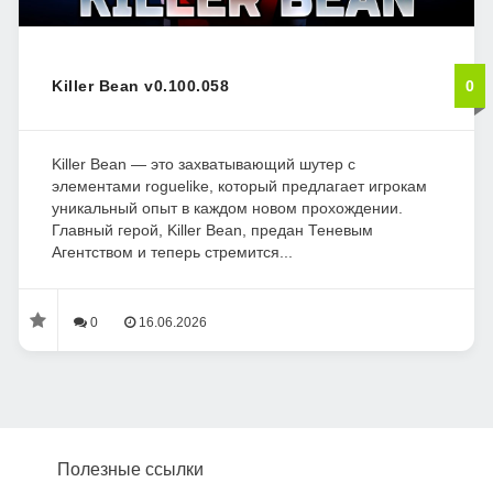
Killer Bean v0.100.058
0
Killer Bean — это захватывающий шутер с
элементами roguelike, который предлагает игрокам
уникальный опыт в каждом новом прохождении.
Главный герой, Killer Bean, предан Теневым
Агентством и теперь стремится...
0
16.06.2026
Полезные ссылки