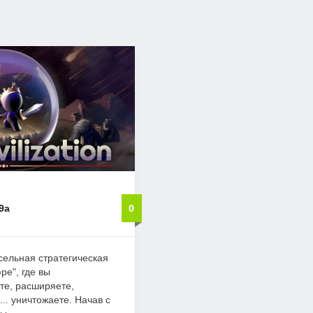
.9a
0
иксельная стратегическая
ре", где вы
те, расширяете,
... уничтожаете. Начав с