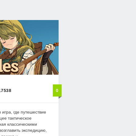
17538
0
я игра, где путешествие
щее тактическое
ная классическими
возглавить экспедицию,