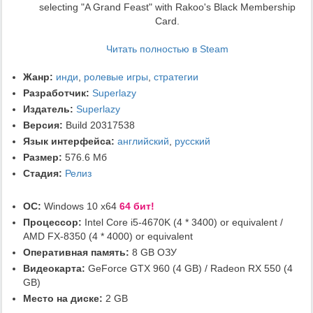
selecting "A Grand Feast" with Rakoo's Black Membership
Card.
Читать полностью в Steam
Жанр:
инди
,
ролевые игры
,
стратегии
Разработчик:
Superlazy
Издатель:
Superlazy
Версия:
Build 20317538
Язык интерфейса:
английский
,
русский
Размер:
576.6 Мб
Стадия:
Релиз
ОС:
Windows 10 x64
64 бит!
Процессор:
Intel Core i5-4670K (4 * 3400) or equivalent /
AMD FX-8350 (4 * 4000) or equivalent
Оперативная память:
8 GB ОЗУ
Видеокарта:
GeForce GTX 960 (4 GB) / Radeon RX 550 (4
GB)
Место на диске:
2 GB