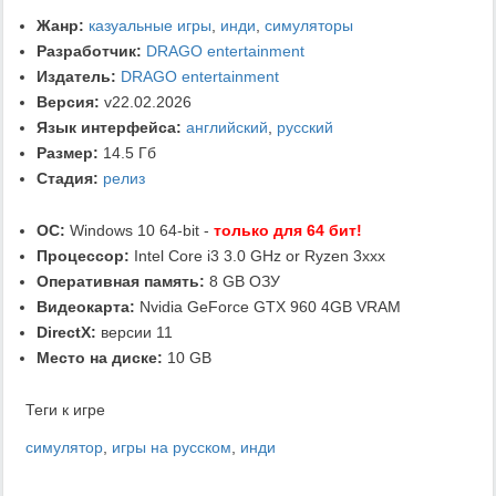
Жанр:
казуальные игры
,
инди
,
симуляторы
Разработчик:
DRAGO entertainment
Издатель:
DRAGO entertainment
Версия:
v22.02.2026
Язык интерфейса:
английский
,
русский
Размер:
14.5 Гб
Стадия:
релиз
ОС:
Windows 10 64-bit -
только для 64 бит!
Процессор:
Intel Core i3 3.0 GHz or Ryzen 3xxx
Оперативная память:
8 GB ОЗУ
Видеокарта:
Nvidia GeForce GTX 960 4GB VRAM
DirectX:
версии 11
Место на диске:
10 GB
Теги к игре
симулятор
,
игры на русском
,
инди