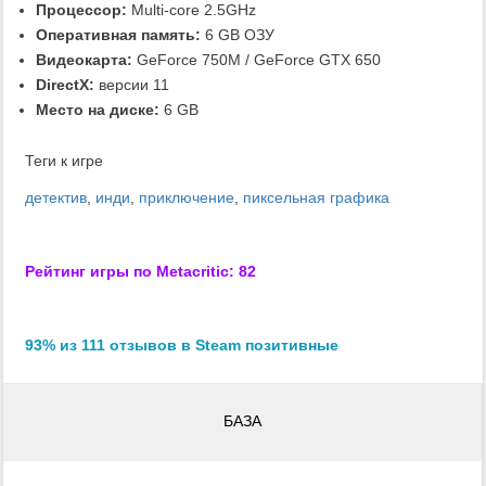
Процессор:
Multi-core 2.5GHz
Оперативная память:
6 GB ОЗУ
Видеокарта:
GeForce 750M / GeForce GTX 650
DirectX:
версии 11
Место на диске:
6 GB
Теги к игре
детектив
,
инди
,
приключение
,
пиксельная графика
Рейтинг игры по Metacritic: 82
93% из 111 отзывов в Steam позитивные
БАЗА