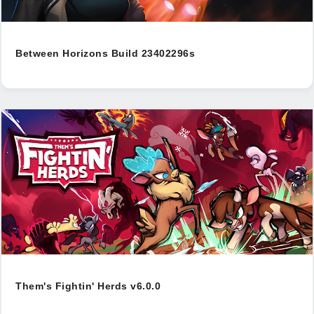
Between Horizons Build 23402296s
Them's Fightin' Herds v6.0.0