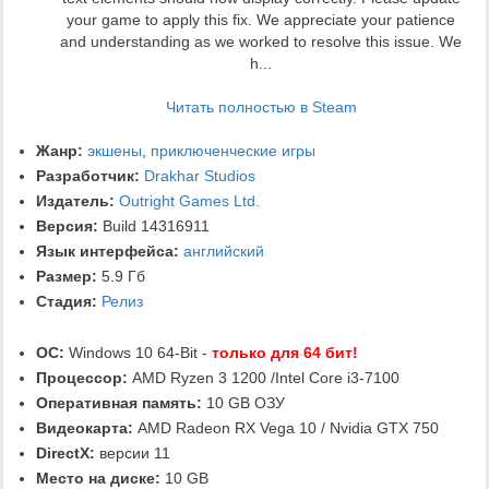
your game to apply this fix. We appreciate your patience
and understanding as we worked to resolve this issue. We
h...
Читать полностью в Steam
Жанр:
экшены
,
приключенческие игры
Разработчик:
Drakhar Studios
Издатель:
Outright Games Ltd.
Версия:
Build 14316911
Язык интерфейса:
английский
Размер:
5.9 Гб
Стадия:
Релиз
ОС:
Windows 10 64-Bit -
только для 64 бит!
Процессор:
AMD Ryzen 3 1200 /Intel Core i3-7100
Оперативная память:
10 GB ОЗУ
Видеокарта:
AMD Radeon RX Vega 10 / Nvidia GTX 750
DirectX:
версии 11
Место на диске:
10 GB