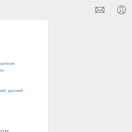
ратегии
es
кий
,
русский
 ОЗУ