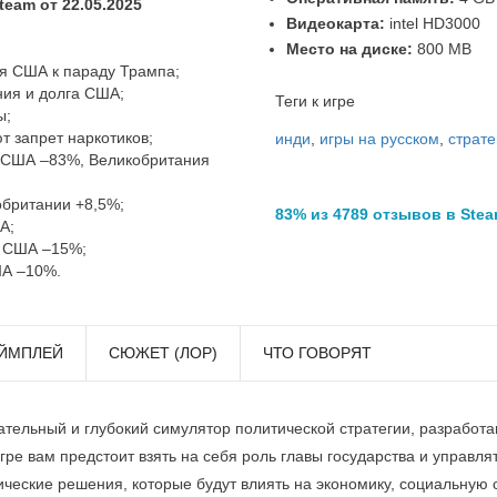
eam от 22.05.2025
Видеокарта:
intel HD3000
Место на диске:
800 MB
я США к параду Трампа;
ия и долга США;
Теги к игре
ы;
 запрет наркотиков;
инди
,
игры на русском
,
страте
 США –83%, Великобритания
британии +8,5%;
83% из 4789 отзывов в Ste
А;
 США –15%;
ША –10%.
ЙМПЛЕЙ
СЮЖЕТ (ЛОР)
ЧТО ГОВОРЯТ
кательный и глубокий симулятор политической стратегии, разработ
гре вам предстоит взять на себя роль главы государства и управля
ческие решения, которые будут влиять на экономику, социальную 