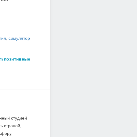
гия
,
симулятор
am позитивные
анный студией
ть страной,
сферу,