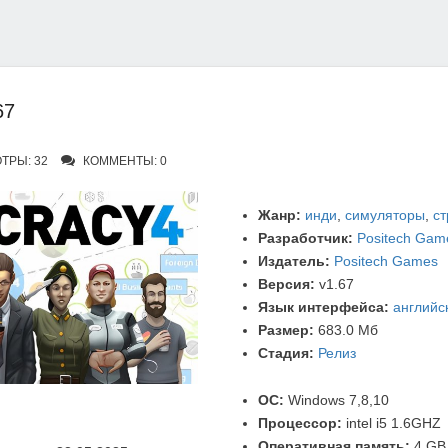
67
ТРЫ: 32
КОММЕНТЫ: 0
Жанр:
инди
,
симуляторы
,
ст
Разработчик:
Positech Gam
Издатель:
Positech Games
Версия:
v1.67
Язык интерфейса:
английс
Размер:
683.0 Мб
Стадия:
Релиз
ОС:
Windows 7,8,10
Процессор:
intel i5 1.6GHZ
Оперативная память:
4 GB