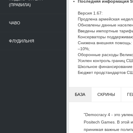
Последняя информация St
(ПРАВИЛА)
Версия 1.67:
Продлена армейская недел
ЧАВО
Обновлены данные населен
Введены импортные тариф
Консерваторы поддерживают
ФЛУДИЛЬНЯ
Снижена внешняя помощь:
–10%;
Оборонные расходы Велико
Усилен контроль границ СШ
Школьное финансирование
Бюджет продстандартов С
БАЗА
СКРИНЫ
ГЕ
"Democracy 4 - это увле
Positech Games. В этой и
принимая важные полити