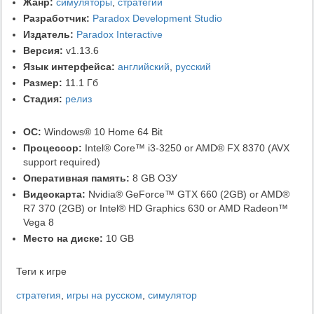
Жанр:
симуляторы
,
стратегии
Разработчик:
Paradox Development Studio
Издатель:
Paradox Interactive
Версия:
v1.13.6
Язык интерфейса:
английский
,
русский
Размер:
11.1 Гб
Стадия:
релиз
ОС:
Windows® 10 Home 64 Bit
Процессор:
Intel® Core™ i3-3250 or AMD® FX 8370 (AVX
support required)
Оперативная память:
8 GB ОЗУ
Видеокарта:
Nvidia® GeForce™ GTX 660 (2GB) or AMD®
R7 370 (2GB) or Intel® HD Graphics 630 or AMD Radeon™
Vega 8
Место на диске:
10 GB
Теги к игре
стратегия
,
игры на русском
,
симулятор