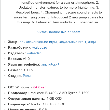
intensified environment for a scarier atmosphere. 2.
Updated monster textures to be more frightening. 3.
Resolved bugs. 4. Changed jumpscare sound effects to
more terrifying ones. 5. Introduced 2 new jump scares for
this map. 6. Enhanced item visibility. 7. Enhanced sa...
Читать полностью в Steam
Жанр:
приключенческие игры
,
казуальные игры
,
инди
Разработчик:
waleedzo
Издатель:
waleedzo
Версия:
v1.0
Язык интерфейса:
английский
Размер:
9.0 Гб
Стадия:
Релиз
ОС:
Windows 7
64 бит!
Процессор:
intel core i5 4400 / AMD Ryzen 5 1600
Оперативная память:
4 GB ОЗУ
Видеокарта:
Nvidia GTX 1060 3GB
Место на диске:
15 GB