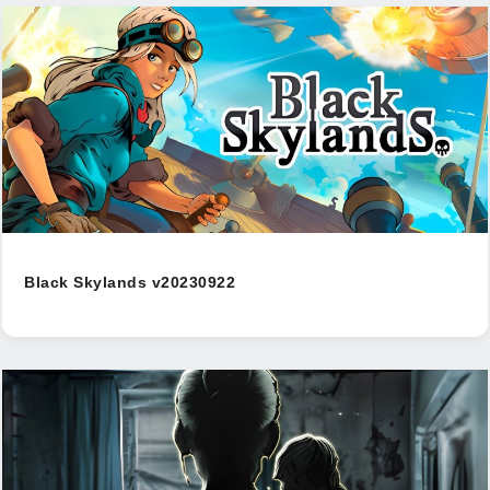
Black Skylands v20230922