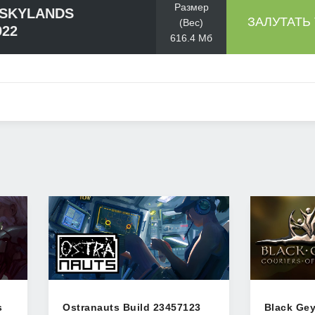
Размер
 SKYLANDS
ЗАЛУТАТЬ
(Вес)
922
616.4 Мб
s
Ostranauts Build 23457123
Black Gey