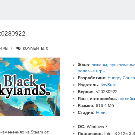
v20230922
ТРЫ: 7
КОММЕНТЫ: 0
Жанр:
экшены
,
приключенче
ролевые игры
Разработчик:
Hungry Couc
Издатель:
tinyBuild
Версия:
v20230922
Язык интерфейса:
английс
Размер:
616.4 Мб
Стадия:
Релиз
ОС:
Windows 7
изменениях из Steam от
Процессор:
Intel i3 2125 3.