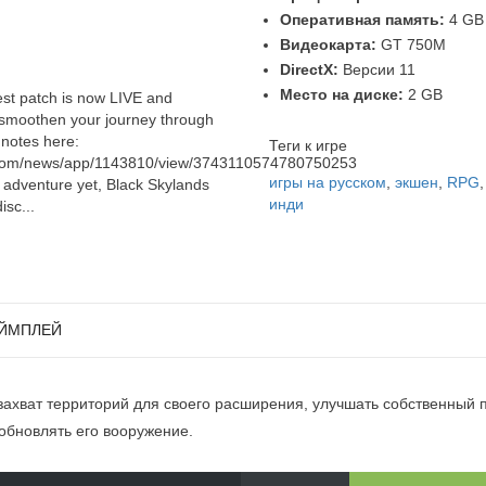
Оперативная память:
4 GB
Видеокарта:
GT 750M
DirectX:
Версии 11
Место на диске:
2 GB
test patch is now LIVE and
o smoothen your journey through
 notes here:
Теги к игре
.com/news/app/1143810/view/3743110574780750253
игры на русском
,
экшен
,
RPG
he adventure yet, Black Skylands
инди
isc...
ЙМПЛЕЙ
 захват территорий для своего расширения, улучшать собственный
обновлять его вооружение.