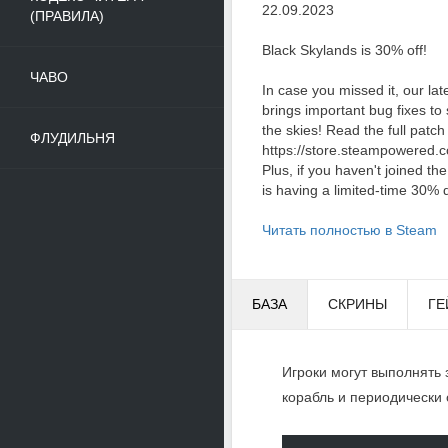
22.09.2023
(ПРАВИЛА)
Black Skylands is 30% off!
ЧАВО
In case you missed it, our la
brings important bug fixes t
the skies! Read the full patch
ФЛУДИЛЬНЯ
https://store.steampowered
Plus, if you haven't joined t
is having a limited-time 30% d
Читать полностью в Steam
БАЗА
СКРИНЫ
ГЕ
Игроки могут выполнять
корабль и периодически 