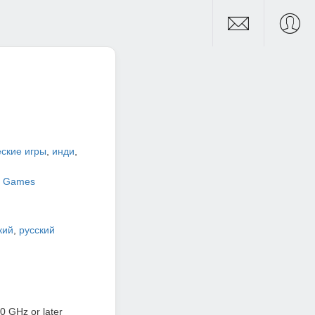
ские игры
,
инди
,
h Games
кий
,
русский
30 GHz or later