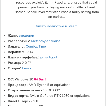
resources exploit/glitch. - Fixed a rare issue that could
prevent you from deploying units into battle. - Fixed
Horned Saddle level restriction (was a faulty setting from
an earlier...
Читать полностью в Steam
Жанр:
стратегии
Разработчик:
Meteorbyte Studios
Издатель:
Combat Time
Версия:
v1.0.14
Язык интерфейса:
английский
Размер:
2.0 Гб
Стадия:
Релиз
ОС:
Windows 10
64 бит!
Процессор:
AMD Ryzen 5 or equivalent
Оперативная память:
8 GB ОЗУ
Видеокарта:
Nvidia GeForce RTX 1050 or equivalent
DirectX:
версии 9.0