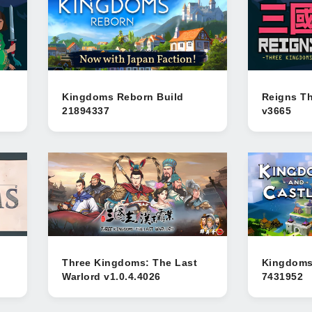
Kingdoms Reborn Build
Reigns T
21894337
v3665
Three Kingdoms: The Last
Kingdoms 
Warlord v1.0.4.4026
7431952