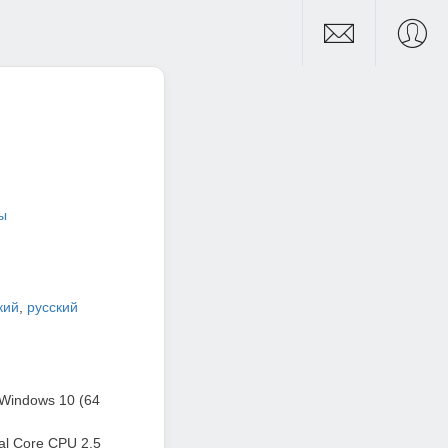
ы
кий
,
русский
Windows 10 (64
al Core CPU 2.5