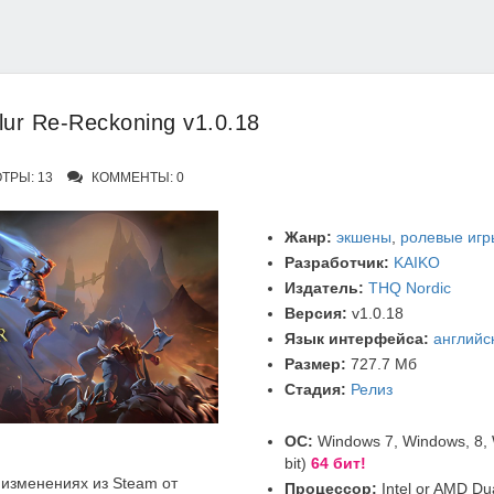
ur Re-Reckoning v1.0.18
ТРЫ: 13
КОММЕНТЫ: 0
Жанр:
экшены
,
ролевые игр
Разработчик:
KAIKO
Издатель:
THQ Nordic
Версия:
v1.0.18
Язык интерфейса:
английс
Размер:
727.7 Мб
Стадия:
Релиз
ОС:
Windows 7, Windows, 8, 
bit)
64 бит!
изменениях из Steam от
Процессор:
Intel or AMD Du