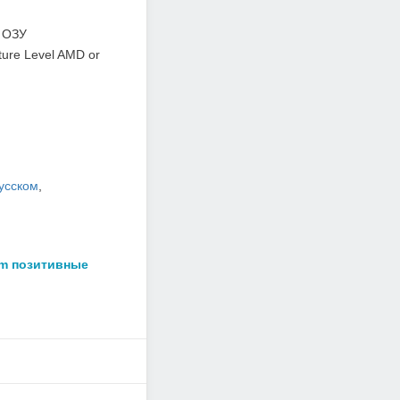
 ОЗУ
ture Level AMD or
усском
,
am позитивные