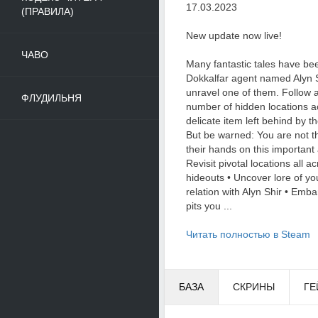
17.03.2023
(ПРАВИЛА)
New update now live!
ЧАВО
Many fantastic tales have be
Dokkalfar agent named Alyn Sh
unravel one of them. Follow a 
ФЛУДИЛЬНЯ
number of hidden locations a
delicate item left behind by t
But be warned: You are not t
their hands on this important
Revisit pivotal locations all 
hideouts • Uncover lore of yo
relation with Alyn Shir • Emb
pits you ...
Читать полностью в Steam
БАЗА
СКРИНЫ
ГЕ