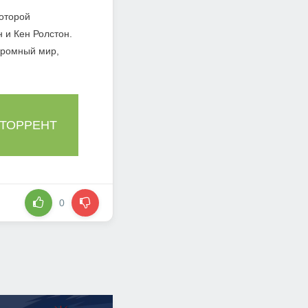
которой
 и Кен Ролстон.
громный мир,
 ТОРРЕНТ
0