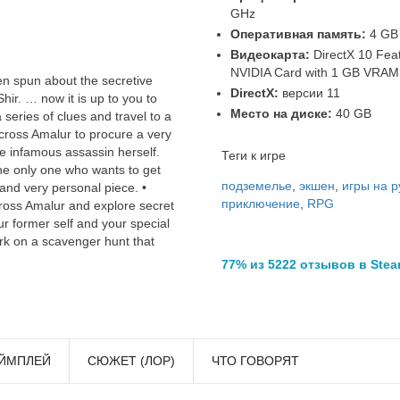
GHz
Оперативная память:
4 GB
Видеокарта:
DirectX 10 Fea
NVIDIA Card with 1 GB VRAM
en spun about the secretive
DirectX:
версии 11
ir. … now it is up to you to
Место на диске:
40 GB
series of clues and travel to a
cross Amalur to procure a very
he infamous assassin herself.
Теги к игре
he only one who wants to get
подземелье
,
экшен
,
игры на р
 and very personal piece. •
приключение
,
RPG
across Amalur and explore secret
ur former self and your special
ark on a scavenger hunt that
77% из 5222 отзывов в Ste
ЙМПЛЕЙ
СЮЖЕТ (ЛОР)
ЧТО ГОВОРЯТ