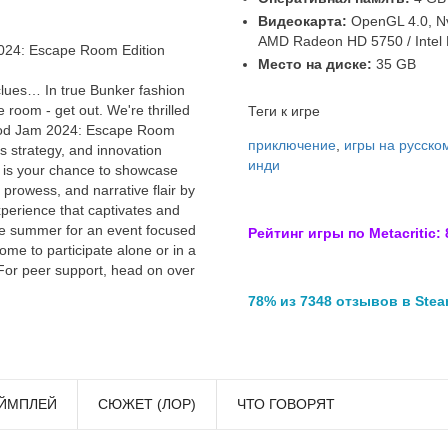
Видеокарта:
OpenGL 4.0, Nv
AMD Radeon HD 5750 / Intel
024: Escape Room Edition
Место на диске:
35 GB
lues… In true Bunker fashion
 room - get out. We're thrilled
Теги к игре
 Mod Jam 2024: Escape Room
приключение
,
игры на русско
ts strategy, and innovation
инди
s is your chance to showcase
 prowess, and narrative flair by
perience that captivates and
 the summer for an event focused
Рейтинг игры по Metacritic: 
me to participate alone or in a
 For peer support, head on over
78% из 7348 отзывов в Ste
ЙМПЛЕЙ
СЮЖЕТ (ЛОР)
ЧТО ГОВОРЯТ