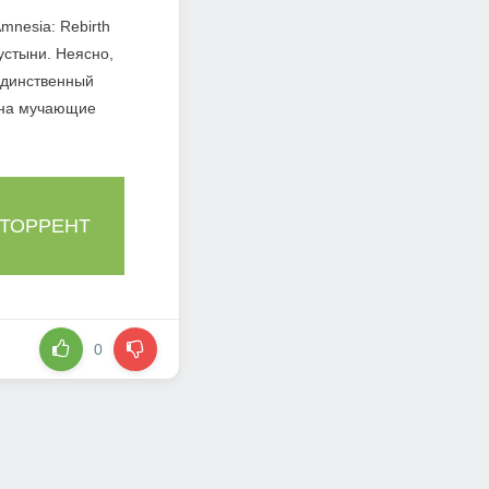
mnesia: Rebirth
устыни. Неясно,
 единственный
ы на мучающие
 ТОРРЕНТ
0