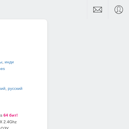
ры
,
инди
mes
кий
,
русский
ts
64 бит!
FX 2.4Ghz
 ОЗУ