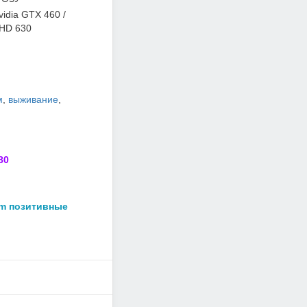
idia GTX 460 /
 HD 630
м
,
выживание
,
80
am позитивные