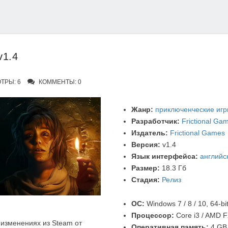
v1.4
ТРЫ: 6
КОММЕНТЫ: 0
Жанр:
приключенческие иг
Разработчик:
Frictional Ga
Издатель:
Frictional Games
Версия:
v1.4
Язык интерфейса:
английс
Размер:
18.3 Гб
Стадия:
Релиз
ОС:
Windows 7 / 8 / 10, 64-bi
Процессор:
Core i3 / AMD 
изменениях из Steam от
Оперативная память:
4 GB