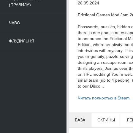
28.05.2024
(ПРАВИЛА)
Frictional Games Mod Jam 2
ЧАВО
Passwords, puzzles, hidden c
there is one goal in an escape
to announce the Frictional
ФЛУДИЛЬНЯ
Edition, where creativity mee
intertwines with mystery. Thi
your ingenuity, puzzle-solving
designing an escape room ex
thrills players. Join us over
on HPL modding! You’re welco
small team (up to 4 people).
to our Disco...
Читать полностью в Steam
БАЗА
СКРИНЫ
ГЕ