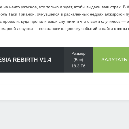
 на нечто ужасное, что только и ждёт, чтобы выдали ваш страх. В A
роль Таси Трианон, очнувшейся в раскалённых недрах алжирской п
ь провели, куда пропали ваши спутники и что с вами случилось —
ошмарной ловушки — восстановить цепочку событий и найти ответ
Размер
SIA REBIRTH V1.4
ЗАЛУТАТЬ
(Вес)
18.3 Гб