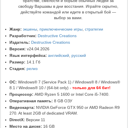
братстве, смелости и борьбе обычных людей за
свободу Варшавы в дни восстания. Играйте скрытно,
действуйте командой или идите в открытый бой —
выбор за вами.
Жанр:
экшены
,
приключенческие игры
,
стратегии
Разработчик:
Destructive Creations
Издатель:
Destructive Creations
Версия:
v24.04.2026
Язык интерфейса:
английский
,
русский
Размер:
14.1 Гб
Стадия:
релиз
ОС:
Windows® 7 (Service Pack 1) / Windows® 8 / Windows®
8.1 / Windows® 10 / (64-bit only) -
только для 64 бит!
Процессор:
AMD Ryzen 5 1600 or Intel Core i5-7400.
Оперативная память:
8 GB ОЗУ
Видеокарта:
NVIDIA GeForce GTX 950 or AMD Radeon R9
270. At least 2GB of dedicated VRAM.
DirectX:
Версии 11
Место на диске:
16 GB