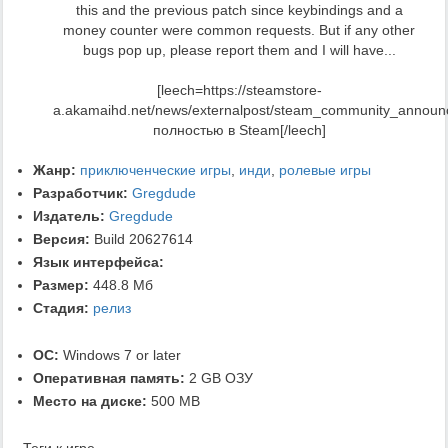
this and the previous patch since keybindings and a
money counter were common requests. But if any other
bugs pop up, please report them and I will have...
[leech=https://steamstore-
a.akamaihd.net/news/externalpost/steam_community_annou
полностью в Steam[/leech]
Жанр:
приключенческие игры
,
инди
,
ролевые игры
Разработчик:
Gregdude
Издатель:
Gregdude
Версия:
Build 20627614
Язык интерфейса:
Размер:
448.8 Мб
Стадия:
релиз
ОС:
Windows 7 or later
Оперативная память:
2 GB ОЗУ
Место на диске:
500 MB
Теги к игре