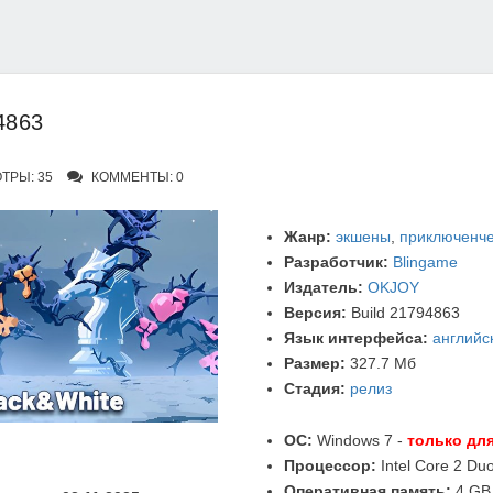
4863
ТРЫ: 35
КОММЕНТЫ: 0
Жанр:
экшены
,
приключенче
Разработчик:
Blingame
Издатель:
OKJOY
Версия:
Build 21794863
Язык интерфейса:
английс
Размер:
327.7 Мб
Стадия:
релиз
ОС:
Windows 7 -
только для
Процессор:
Intel Core 2 Du
Оперативная память:
4 GB