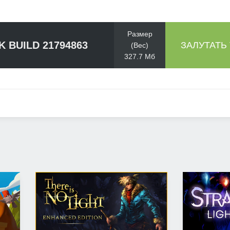
Размер
K BUILD 21794863
ЗАЛУТАТЬ
(Вес)
327.7 Мб