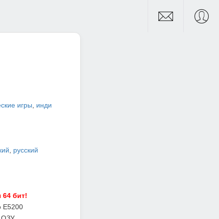
ские игры
,
инди
кий
,
русский
 64 бит!
o E5200
 ОЗУ