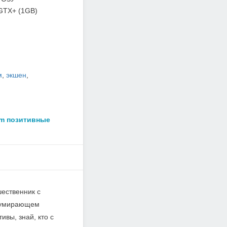
GTX+ (1GB)
м
,
экшен
,
am позитивные
шественник с
в умирающем
вы, знай, кто с