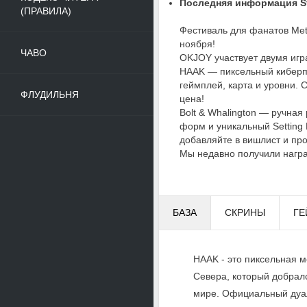
Последняя информация St
(ПРАВИЛА)
Фестиваль для фанатов Metr
ноября!
ЧАВО
OKJOY участвует двумя игр
HAAK — пиксельный киберпа
геймплей, карта и уровни.
ФЛУДИЛЬНЯ
цена!
Bolt & Whalington — ручная 
форм и уникальный Setting 
добавляйте в вишлист и пр
Мы недавно получили награ
БАЗА
СКРИНЫ
ГЕ
HAAK - это пиксельная м
Севера, который добрал
мире. Официальный дуал