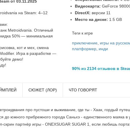
eam от 03.11.2025
Видеокарта:
GeForce 9800
oidvania на Steam: 4–12
DirectX:
версии 11
Место на диске:
1.5 GB
ами:
нк Metroidvania. Отличный
Теги к игре
 Скидка 50% — минимальная
приключение
,
игры на русско
рисовка, кот и мех, смена
платформер
,
инди
Modifier. Игра в разработке —
обуйте демо!
ду!
90% из 2134 отзывов в Ste
ЙМПЛЕЙ
СЮЖЕТ (ЛОР)
ЧТО ГОВОРЯТ
етроидвания про пустоши и выживание, где ты - Хаак, гордый путе
ся до южного прибрежного города Саньхэ - единственного маяка 
-скрин партнёр игры - ONEXSUGAR SUGAR 1, если любишь портати