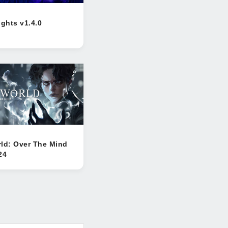
ights v1.4.0
ld: Over The Mind
24