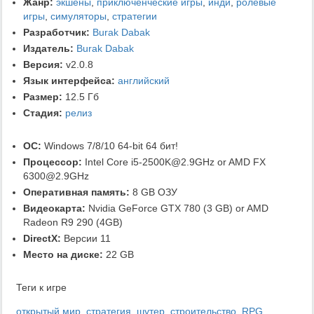
Жанр:
экшены
,
приключенческие игры
,
инди
,
ролевые
игры
,
симуляторы
,
стратегии
Разработчик:
Burak Dabak
Издатель:
Burak Dabak
Версия:
v2.0.8
Язык интерфейса:
английский
Размер:
12.5 Гб
Стадия:
релиз
ОС:
Windows 7/8/10 64-bit 64 бит!
Процессор:
Intel Core i5-2500K@2.9GHz or AMD FX
6300@2.9GHz
Оперативная память:
8 GB ОЗУ
Видеокарта:
Nvidia GeForce GTX 780 (3 GB) or AMD
Radeon R9 290 (4GB)
DirectX:
Версии 11
Место на диске:
22 GB
Теги к игре
открытый мир
,
стратегия
,
шутер
,
строительство
,
RPG
,