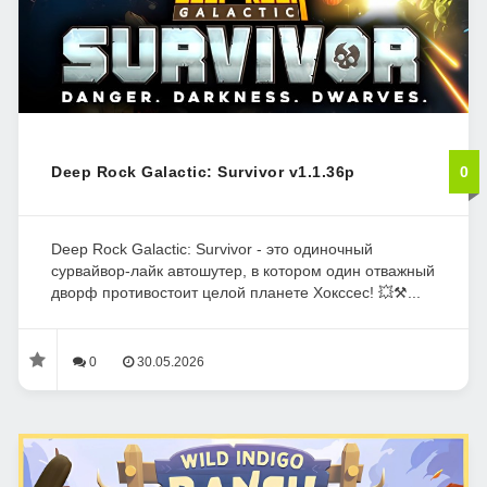
Deep Rock Galactic: Survivor v1.1.36p
0
Deep Rock Galactic: Survivor - это одиночный
сурвайвор-лайк автошутер, в котором один отважный
дворф противостоит целой планете Хокссес! 💥⚒️...
0
30.05.2026