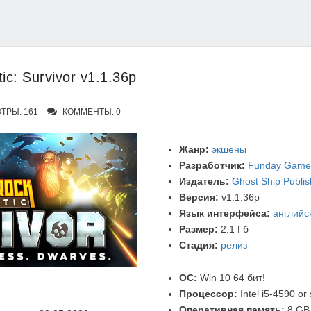
ic: Survivor v1.1.36p
РЫ: 161
КОММЕНТЫ: 0
Жанр:
экшены
Разработчик:
Funday Game
Издатель:
Ghost Ship Publis
Версия:
v1.1.36p
Язык интерфейса:
английс
Размер:
2.1 Гб
Стадия:
релиз
ОС:
Win 10 64 бит!
Процессор:
Intel i5-4590 or 
Оперативная память:
8 GB