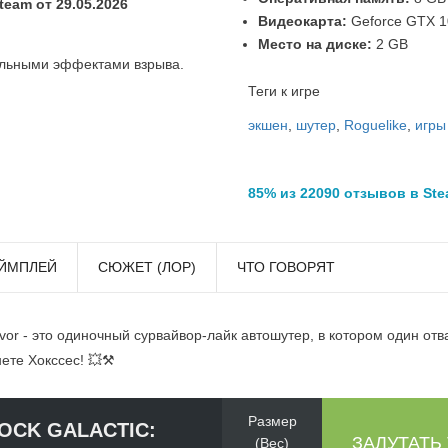
eam от 29.05.2026
Видеокарта:
Geforce GTX 10
Место на диске:
2 GB
альными эффектами взрыва.
Теги к игре
экшен
,
шутер
,
Roguelike
,
игры
85% из 22090 отзывов в St
ЙМПЛЕЙ
СЮЖЕТ (ЛОР)
ЧТО ГОВОРЯТ
vivor - это одиночный сурвайвор-лайк автошутер, в котором один о
ете Хокссес! 💥⚒️
Размер
OCK GALACTIC:
ЗАЛУТАТЬ
(Вес)