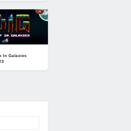
p In Galaxies
23