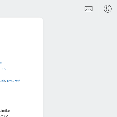
s
hing
кий
,
русский
similar
 ОЗУ