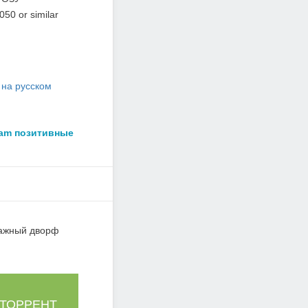
50 or similar
 на русском
eam позитивные
тважный дворф
 ТОРРЕНТ