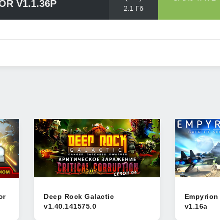
OR V1.1.36P
2.1 Гб
or
Deep Rock Galactic
Empyrion 
v1.40.141575.0
v1.16a