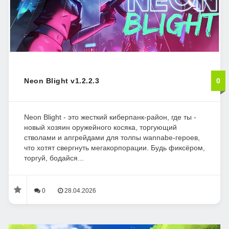
Neon Blight v1.2.2.3
0
Neon Blight - это жесткий киберпанк-район, где ты -
новый хозяин оружейного косяка, торгующий
стволами и апгрейдами для толпы wannabe-героев,
что хотят свергнуть мегакорпорации. Будь фиксëром,
торгуй, бодайся...
0
28.04.2026