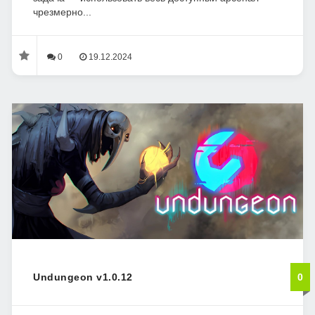
чрезмерно...
0
19.12.2024
Undungeon v1.0.12
0