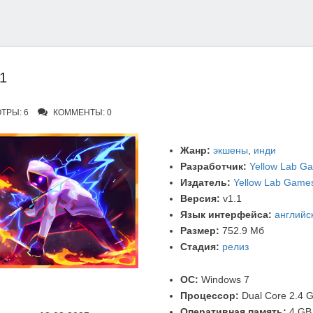
1
ТРЫ: 6
КОММЕНТЫ: 0
Жанр:
экшены
,
инди
Разработчик:
Yellow Lab G
Издатель:
Yellow Lab Game
Версия:
v1.1
Язык интерфейса:
английс
Размер:
752.9 Мб
Стадия:
релиз
ОС:
Windows 7
Процессор:
Dual Core 2.4 
Оперативная память:
4 GB