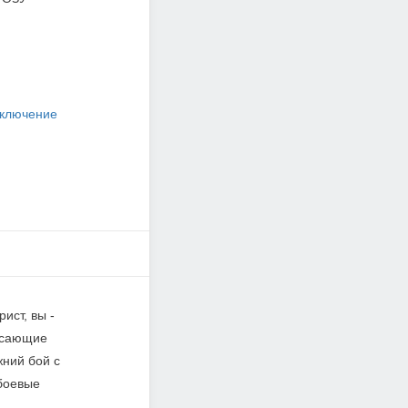
ключение
ист, вы -
жасающие
жний бой с
 боевые