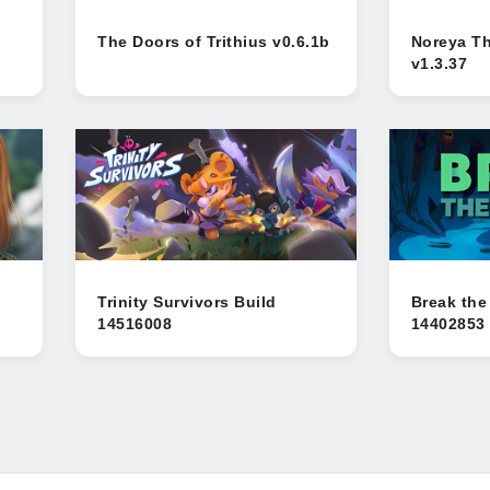
The Doors of Trithius v0.6.1b
Noreya Th
v1.3.37
Trinity Survivors Build
Break the
14516008
14402853