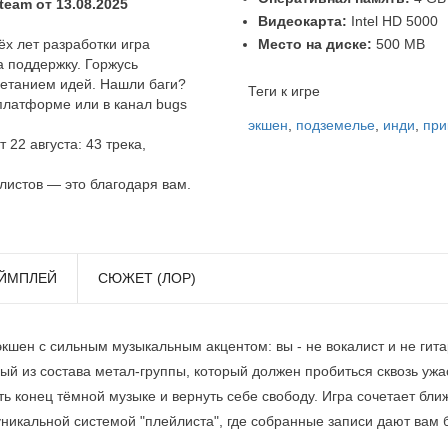
eam от 13.08.2025
Видеокарта:
Intel HD 5000
Место на диске:
500 MB
ёх лет разработки игра
а поддержку. Горжусь
етанием идей. Нашли баги?
Теги к игре
платформе или в канал bugs
экшен
,
подземелье
,
инди
,
при
22 августа: 43 трека,
листов — это благодаря вам.
ЙМПЛЕЙ
СЮЖЕТ (ЛОР)
экшен с сильным музыкальным акцентом: вы - не вокалист и не гитар
й из состава метал‑группы, который должен пробиться сквозь у
ь конец тёмной музыке и вернуть себе свободу. Игра сочетает бли
уникальной системой "плейлиста", где собранные записи дают вам