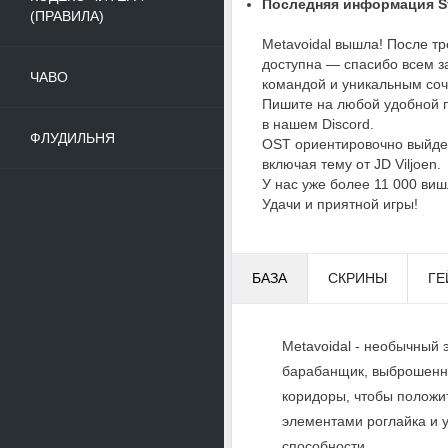
Последняя информация St
(ПРАВИЛА)
Metavoidal вышла! После тр
доступна — спасибо всем з
ЧАВО
командой и уникальным соч
Пишите на любой удобной 
в нашем Discord.
ФЛУДИЛЬНЯ
OST ориентировочно выйдет 
включая тему от JD Viljoen.
У нас уже более 11 000 виш
Удачи и приятной игры!
БАЗА
СКРИНЫ
ГЕ
Metavoidal - необычный 
барабанщик, выброшенны
коридоры, чтобы положит
элементами роглайка и 
способности.