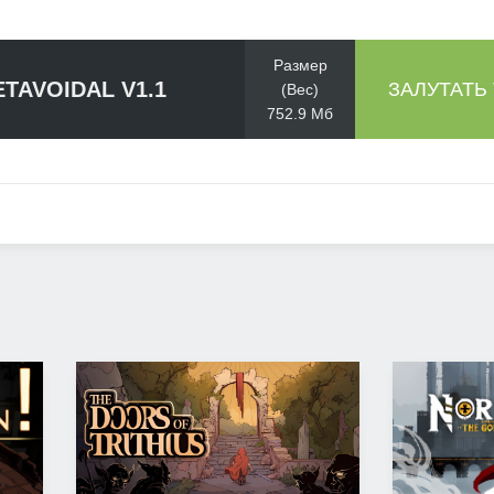
Размер
TAVOIDAL V1.1
ЗАЛУТАТЬ
(Вес)
752.9 Мб