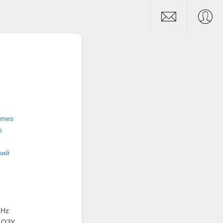
ames
s
кий
GHz
 ОЗУ