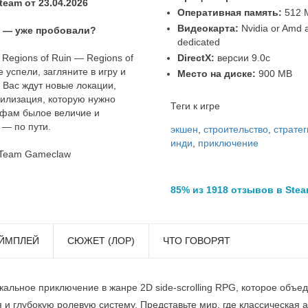
eam от 23.04.2026
Оперативная память:
512 
Видеокарта:
Nvidia or Amd 
te — уже пробовали?
dedicated
DirectX:
версии 9.0c
Regions of Ruin — Regions of
 успели, загляните в игру и
Место на диске:
900 MB
 Вас ждут новые локации,
илизация, которую нужно
Теги к игре
рфам былое величие и
 — по пути.
экшен
,
строительство
,
стратег
инди
,
приключение
 Team Gameclaw
85% из 1918 отзывов в Ste
ЙМПЛЕЙ
СЮЖЕТ (ЛОР)
ЧТО ГОВОРЯТ
никальное приключение в жанре 2D side-scrolling RPG, которое объ
 и глубокую ролевую систему. Представьте мир, где классическая