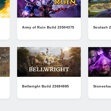
Army of Ruin Build 23504375
Soulash 2
Bellwright Build 23684985
Stoneshar