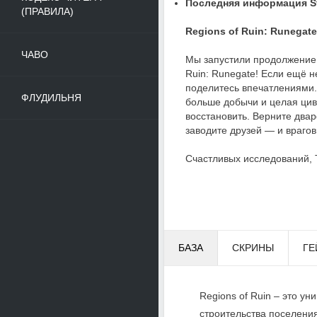
Последняя информация St
(ПРАВИЛА)
Regions of Ruin: Runega
ЧАВО
Мы запустили продолжение 
Ruin: Runegate! Если ещё не
поделитесь впечатлениями.
ФЛУДИЛЬНЯ
больше добычи и целая цив
восстановить. Верните два
заводите друзей — и врагов
Счастливых исследований,
БАЗА
СКРИНЫ
ГЕ
Regions of Ruin – это у
строительства поселения