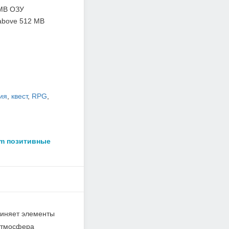
MB ОЗУ
above 512 MB
ия
,
квест
,
RPG
,
am позитивные
единяет элементы
 атмосфера