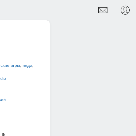
ские игры
,
инди
,
dio
кий
 I5