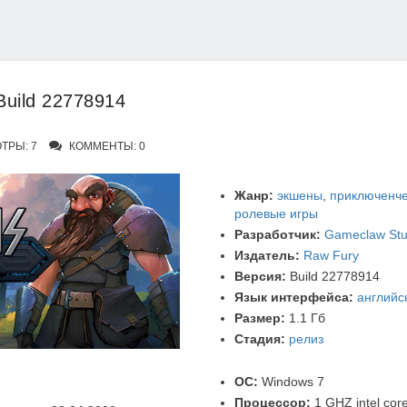
Build 22778914
ТРЫ: 7
КОММЕНТЫ: 0
Жанр:
экшены
,
приключенче
ролевые игры
Разработчик:
Gameclaw Stu
Издатель:
Raw Fury
Версия:
Build 22778914
Язык интерфейса:
английс
Размер:
1.1 Гб
Стадия:
релиз
ОС:
Windows 7
Процессор:
1 GHZ intel core