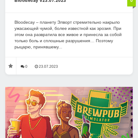
Bloodecay v23.07.2023
0
Bloodecay – планету Элворт стремительно накрыло
ужасающей чумой, более известной как эрозия. При
этом она развратила все живое и принесла за собой
только боль и сплошные разрушения… Поэтому
рыцарю, принявшему...
0
23.07.2023