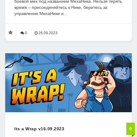
боевой мех под названием МехаНика. Нельзя терять
время – присоединяйтесь к Нике, беритесь за
управление МехаНики и...
0
26.09.2023
Its a Wrap v16.09.2023
0