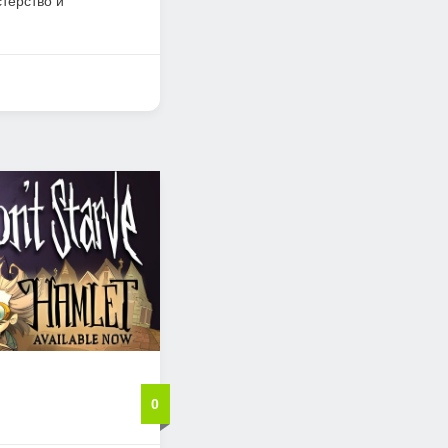
терство и
0