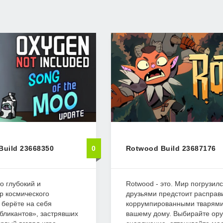
Build 23668350
0
Rotwood Build 23687176
то глубокий и
Rotwood - это. Мир погрузилс
р космического
друзьями предстоит расправи
 берёте на себя
коррумпированными тварям
бликантов», застрявших
вашему дому. Выбирайте ору