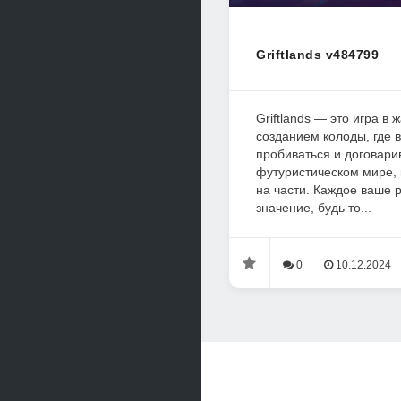
Griftlands v484799
Griftlands — это игра в ж
созданием колоды, где 
пробиваться и договари
футуристическом мире, 
на части. Каждое ваше
значение, будь то...
0
10.12.2024