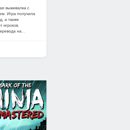
кая выживалка с
ем. Игра получила
, а также
т игроков.
еревода на...