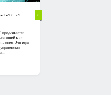
ed v1.0 rc1
0
d" предлагается
атывающий мир
ышления. Эта игра
 управления
...