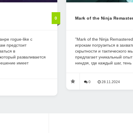
0
Mark of the Ninja Remaster
анре rogue-like с
"Mark of the Ninja Remastere
вам предстоит
игрокам погрузиться в захв
ваться в
скрытности и тактического м
который разваливается
предлагает уникальный опыт
 решение имеет
ниндзя, где каждый шаг, тень и
0
28.11.2024