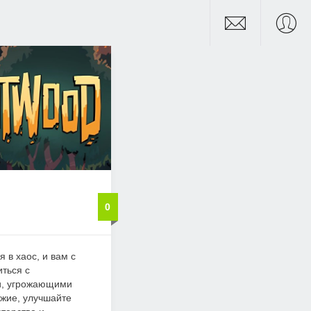
0
я в хаос, и вам с
ться с
и, угрожающими
жие, улучшайте