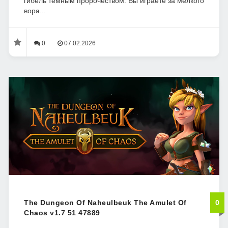
гибель тёмным пророчеством. Вы играете за мелкого
вора...
0
07.02.2026
The Dungeon Of Naheulbeuk The Amulet Of
0
Chaos v1.7 51 47889