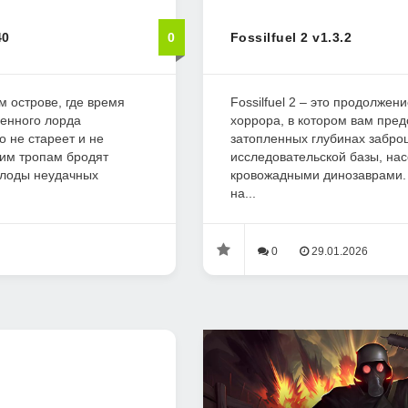
40
0
Fossilfuel 2 v1.3.2
м острове, где время
Fossilfuel 2 – это продолжени
венного лорда
хоррора, в котором вам пред
о не стареет и не
затопленных глубинах забр
шим тропам бродят
исследовательской базы, на
плоды неудачных
кровожадными динозаврами.
на...
0
29.01.2026