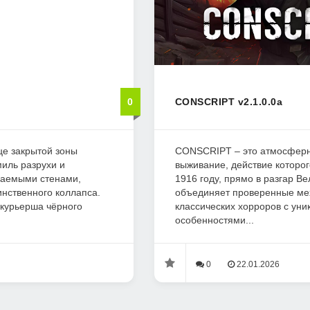
0
CONSCRIPT v2.1.0.0a
це закрытой зоны
CONSCRIPT – это атмосферн
миль разрухи и
выживание, действие которог
цаемыми стенами,
1916 году, прямо в разгар В
нственного коллапса.
объединяет проверенные ме
 курьерша чёрного
классических хорроров с ун
особенностями...
0
22.01.2026