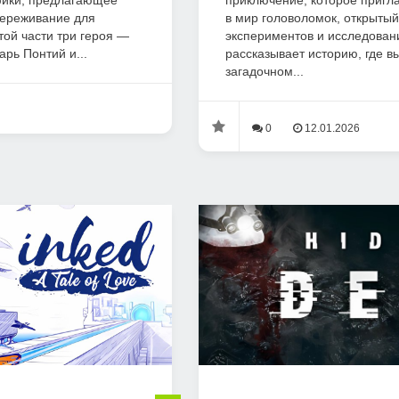
фики, предлагающее
приключение, которое пригла
переживание для
в мир головоломок, открытый
той части три героя —
экспериментов и исследован
рь Понтий и...
рассказывает историю, где в
загадочном...
0
12.01.2026