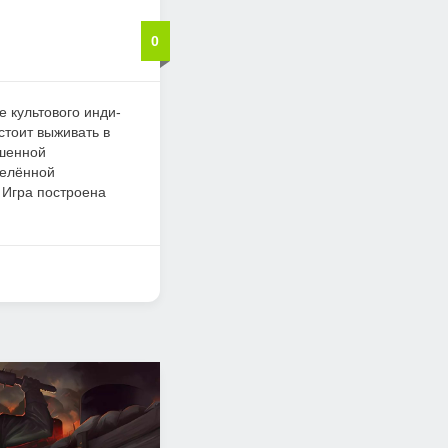
0
е культового инди-
стоит выживать в
ошенной
селённой
 Игра построена