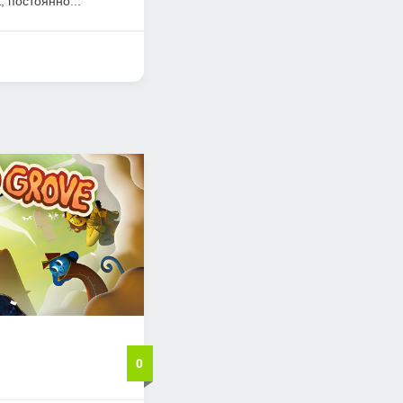
 постоянно...
0