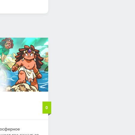
0
тмосферное