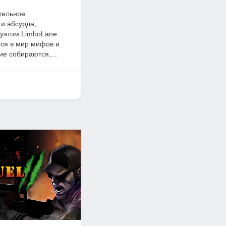
ательное
и абсурда,
уэтом LimboLane.
тся в мир мифов и
ие собираются,...