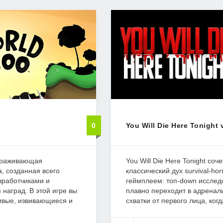
0
You Will Die Here Tonight 
вораживающая
You Will Die Here Tonight соч
, созданная всего
классический дух survival-ho
зработчиками и
геймплеем: топ-down исслед
наград. В этой игре вы
плавно переходит в адрена
ивые, извивающиеся и
схватки от первого лица, когда