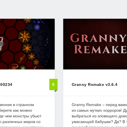
700234
0
Granny Remake v3.6.4
венник в странном
Granny Remake – перед вами
берите как можно
из самых жутких хорроров! 
де чем монстры убьют
выбраться из зловещего дом
о различных миров со
ужасающей бабушки? Да? В т