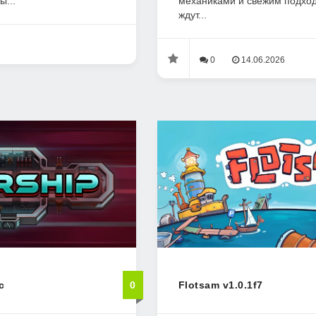
ы...
механиками и свежим подход
ждут...
0
14.06.2026
c
0
Flotsam v1.0.1f7