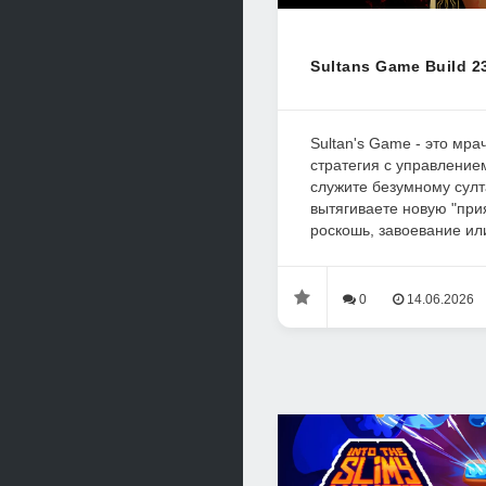
Sultans Game Build 2
Sultan's Game - это мр
стратегия с управление
служите безумному сул
вытягиваете новую "прия
роскошь, завоевание или
0
14.06.2026