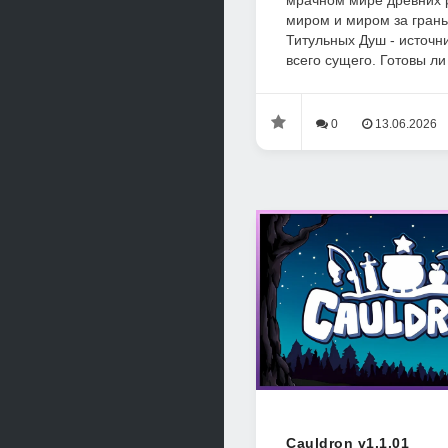
мрачном мире древних 
миром и миром за грань
Титульных Душ - источн
всего сущего. Готовы ли
0
13.06.2026
Cauldron v1.1.01