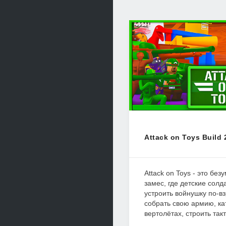
Attack on Toys Build
Attack on Toys - это бе
замес, где детские сол
устроить войнушку по-в
собрать свою армию, кат
вертолётах, строить такти