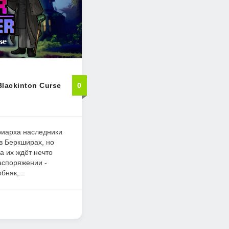
Blackinton Curse
0
риарха наследники
в Беркширах, но
а их ждёт нечто
аспоряжении -
няк,...