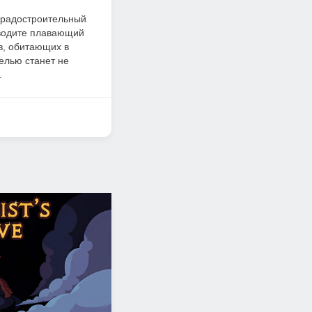
 градостроительный
зводите плавающий
в, обитающих в
елью станет не
.