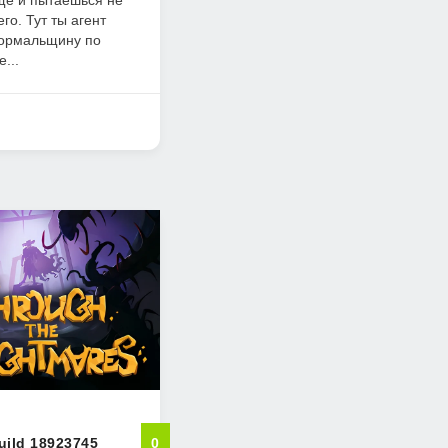
ще и пытаешься не
го. Тут ты агент
нормальщину по
...
uild 18923745
0