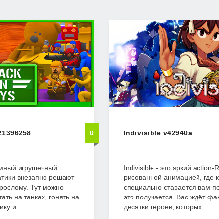
 21396258
0
Indivisible v42940a
зумный игрушечный
Indivisible - это яркий actio
датики внезапно решают
рисованной анимацией, где 
зрослому. Тут можно
специально старается вам по
ать на танках, гонять на
это получается. Вас ждёт фа
ку и...
десятки героев, которых...