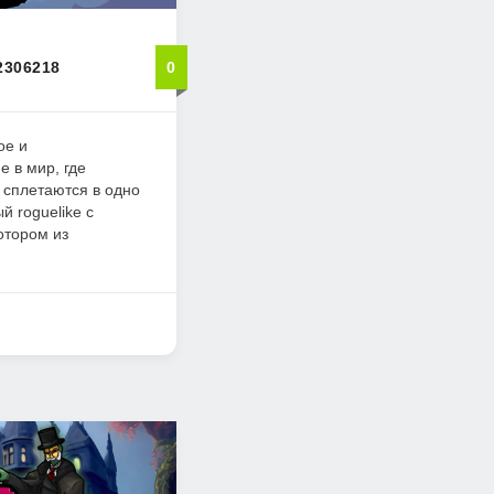
22306218
0
ое и
 в мир, где
 сплетаются в одно
й roguelike с
отором из