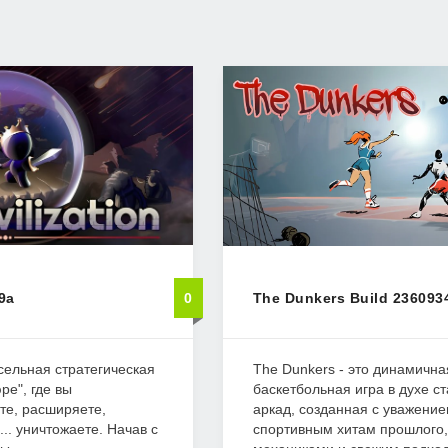
.9a
0
The Dunkers Build 236093
иксельная стратегическая
The Dunkers - это динамична
ре", где вы
баскетбольная игра в духе с
те, расширяете,
аркад, созданная с уважени
... уничтожаете. Начав с
спортивным хитам прошлого,