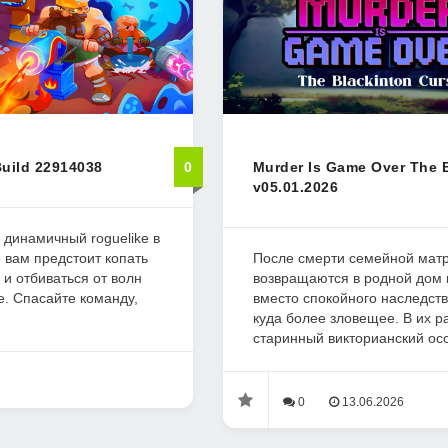
Build 22914038
0
Murder Is Game Over The 
v05.01.2026
то динамичный roguelike в
е вам предстоит копать
После смерти семейной мат
 и отбиваться от волн
возвращаются в родной дом 
е. Спасайте команду,
вместо спокойного наследств
куда более зловещее. В их р
старинный викторианский особ
0
13.06.2026