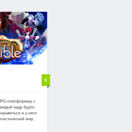
0
n-RPG-платформер с
каждый кадр будто
нравиться и у него
нтастический мир,