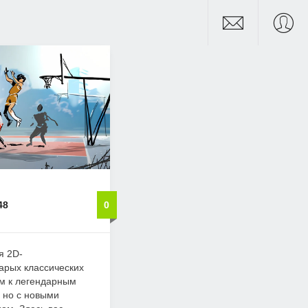
48
0
я 2D-
тарых классических
ем к легендарным
 но с новыми