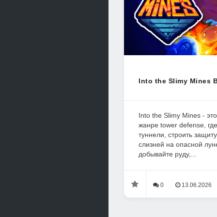
Into the Slimy Mines 
Into the Slimy Mines - э
жанре tower defense, гд
туннели, строить защиту
слизней на опасной лун
добывайте руду,...
0
13.06.2026