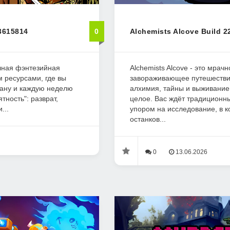
3615814
0
Alchemists Alcove Build 
ачная фэнтезийная
Alchemists Alcove - это мрачн
м ресурсами, где вы
завораживающее путешествие
тану и каждую неделю
алхимия, тайны и выживание
тность": разврат,
целое. Вас ждёт традиционны
...
упором на исследование, в к
останков...
0
13.06.2026