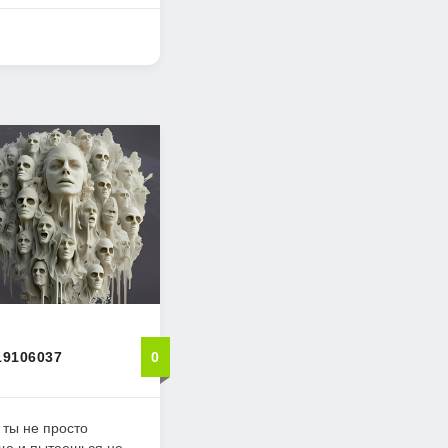
19106037
0
а ты не просто