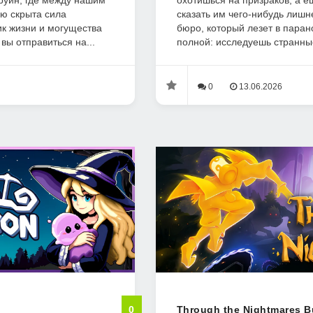
руин, где между нашим
охотишься на призраков, а е
ю скрыта сила
сказать им чего-нибудь лишне
ик жизни и могущества
бюро, который лезет в пара
 вы отправиться на...
полной: исследуешь странные
0
13.06.2026
0
Through the Nightmares B