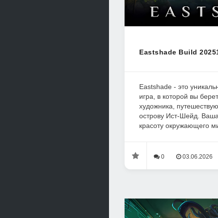
Eastshade Build 2025
Eastshade - это уникал
игра, в которой вы бере
художника, путешеству
острову Ист-Шейд. Ваша
красоту окружающего мир
0
03.06.2026