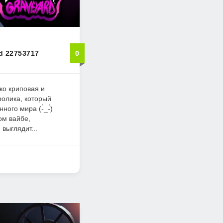
d 22753717
0
ко криповая и
ролика, который
ного мира (-̀_-́)ゞ
ом вайбе,
выглядит...