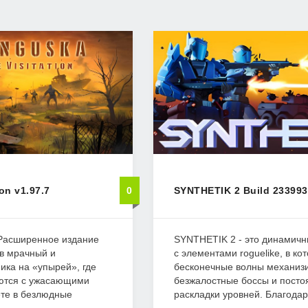
on v1.97.7
0
SYNTHETIK 2 Build 23399
 Расширенное издание
SYNTHETIK 2 - это динамичн
 в мрачный и
с элементами roguelike, в ко
ика на «упырей», где
бесконечные волны механизи
аются с ужасающими
безжалостные боссы и пост
те в безлюдные
раскладки уровней. Благодаря