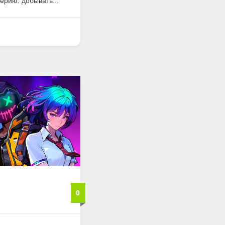
ию: добывать...
0