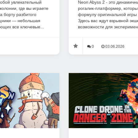
собой увлекательный
Neon Abyss 2 - это динамич
колонии, где вы играете
рогалик-платформер, котор
а борту разбитого
формулу оригинальной игры 
щники — небольшая
Здесь вас ждут взрывной экш
ющих все ключевые...
возможности для эксперимент
0
03.06.2026