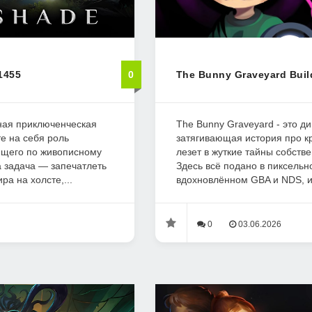
1455
0
The Bunny Graveyard Buil
ьная приключенческая
The Bunny Graveyard - это ди
те на себя роль
затягивающая история про к
ющего по живописному
лезет в жуткие тайны собствен
 задача — запечатлеть
Здесь всё подано в пиксельн
а на холсте,...
вдохновлённом GBA и NDS, и 
0
03.06.2026