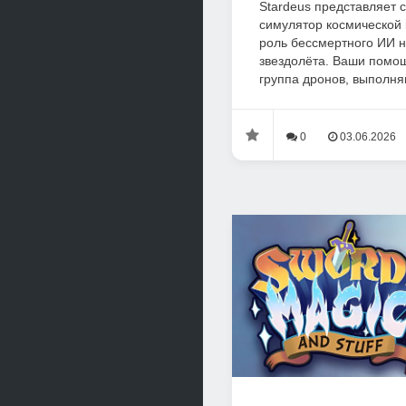
Stardeus представляет 
симулятор космической 
роль бессмертного ИИ н
звездолёта. Ваши помо
группа дронов, выполня
0
03.06.2026