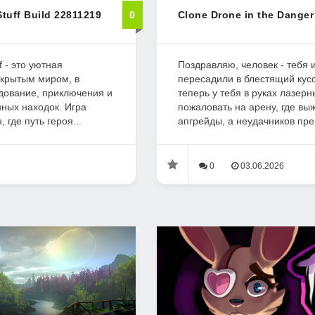
tuff Build 22811219
0
Clone Drone in the Danger
f - это уютная
Поздравляю, человек - тебя и
ткрытым миром, в
пересадили в блестящий кусо
едование, приключения и
теперь у тебя в руках лазер
нных находок. Игра
пожаловать на арену, где в
 где путь героя...
апгрейды, а неудачников пре
0
03.06.2026