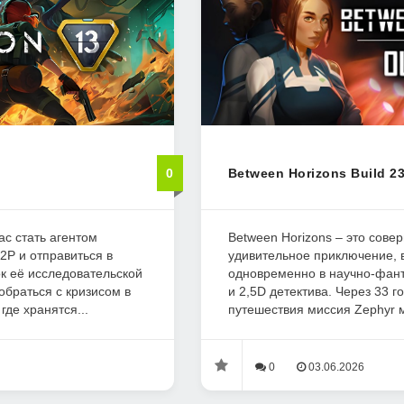
0
Between Horizons Build 2
ас стать агентом
Between Horizons – это сове
2P и отправиться в
удивительное приключение,
к её исследовательской
одновременно в научно-фант
обраться с кризисом в
и 2,5D детектива. Через 33 г
где хранятся...
путешествия миссия Zephyr м
0
03.06.2026