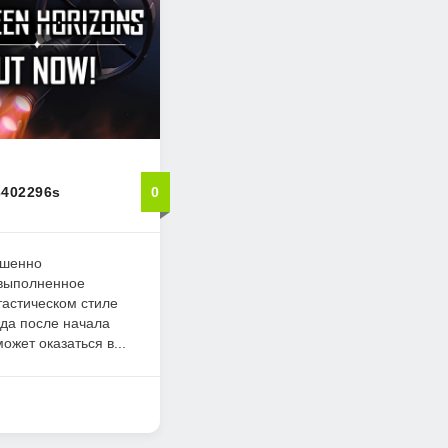
3402296s
0
ршенно
 выполненное
астическом стиле
ода после начала
ожет оказаться в...