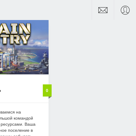
b
0
зываемся на
ольшой командой
и ресурсами. Ваша
ное поселение в