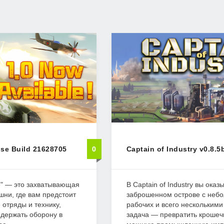
se Build 21628705
0
Captain of Industry v0.8.5
e" — это захватывающая
В Captain of Industry вы ока
шни, где вам предстоит
заброшенном острове с неб
отряды и технику,
рабочих и всего нескольким
держать оборону в
задача — превратить крошеч