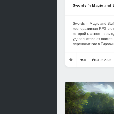
Swords 'n Magic and S
Swords 'n Magic and Stuf
кооперативная RPG с о
которой главное - иссл
удовольствие от постоя
переносит вас в Тиравин,
0
03.06.2026