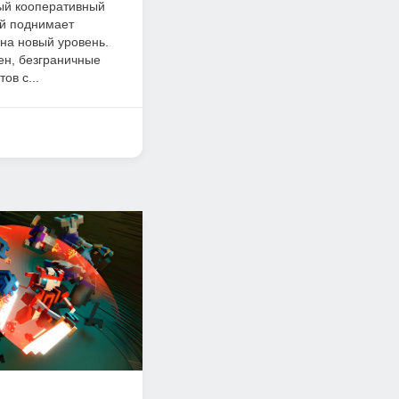
ный кооперативный
ый поднимает
на новый уровень.
ен, безграничные
ов с...