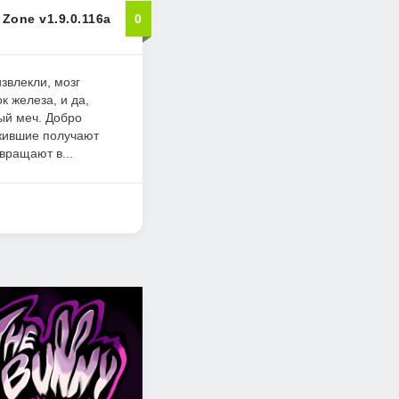
 Zone v1.9.0.116a
0
звлекли, мозг
к железа, и да,
ный меч. Добро
ыжившие получают
вращают в...