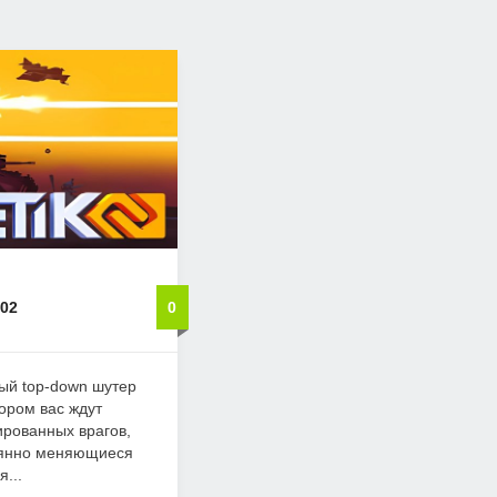
302
0
ый top-down шутер
тором вас ждут
рованных врагов,
оянно меняющиеся
...