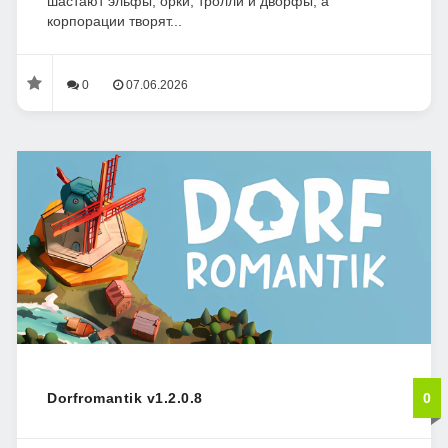
шастают эльфы, орки, тролли и дворфы, а
корпорации творят...
0
07.06.2026
Dorfromantik v1.2.0.8
0