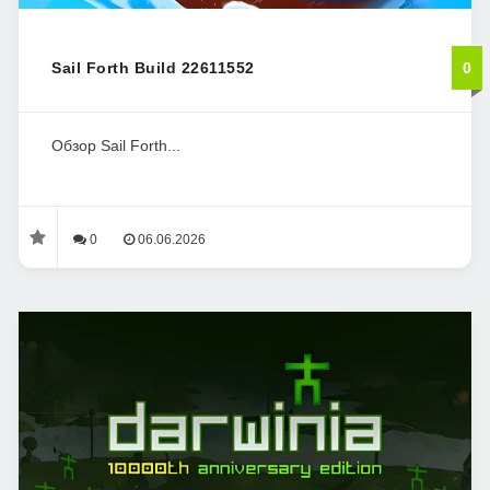
Sail Forth Build 22611552
0
Обзор Sail Forth...
0
06.06.2026