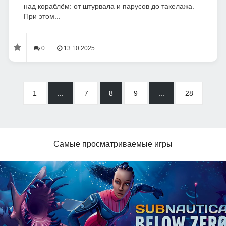
над кораблём: от штурвала и парусов до такелажа.
При этом...
0
13.10.2025
1
...
7
8
9
...
28
Самые просматриваемые игры