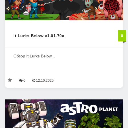
It Lurks Below v1.01.70a
0
Обзор It Lurks Below...
0
12.10.2025