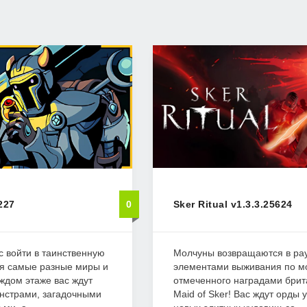
227
0
Sker Ritual v1.3.3.25624
с войти в таинственную
Молчуны возвращаются в ра
ся самые разные миры и
элементами выживания по м
аждом этаже вас ждут
отмеченного наградами брит
онстрами, загадочными
Maid of Sker! Вас ждут орды 