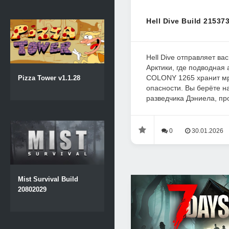
Hell Dive Build 21537
Hell Dive отправляет ва
Арктики, где подводная
COLONY 1265 хранит м
Pizza Tower v1.1.28
опасности. Вы берёте н
разведчика Дэниела, пр
0
30.01.2026
Mist Survival Build
20802029