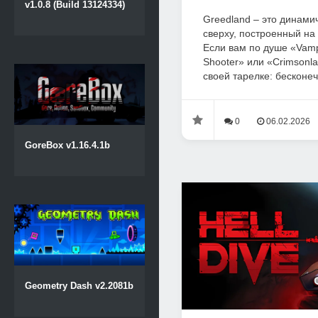
v1.0.8 (Build 13124334)
Greedland – это динами
сверху, построенный на 
Если вам по душе «Vampi
Shooter» или «Crimsonla
своей тарелке: бесконеч
0
06.02.2026
GoreBox v1.16.4.1b
Geometry Dash v2.2081b