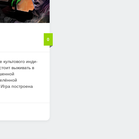
0
е культового инди-
стоит выживать в
ошенной
селённой
 Игра построена