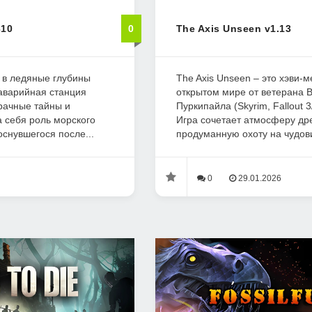
310
0
The Axis Unseen v1.13
с в ледяные глубины
The Axis Unseen – это хэви-м
 аварийная станция
открытом мире от ветерана 
рачные тайны и
Пуркипайла (Skyrim, Fallout 3/4
а себя роль морского
Игра сочетает атмосферу дре
оснувшегося после...
продуманную охоту на чудови
0
29.01.2026