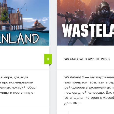
0
Wasteland 3 v25.01.2026
в мире, где вода
Wasteland 3 — это партийная
ра про исследование
вам предстоит возглавить от
енных локаций, сбор
рейнджеров в заснеженных п
ежища и постоянную
послерядной Колорадо. Вас 
ветвящаяся история с массо
дилемм,...