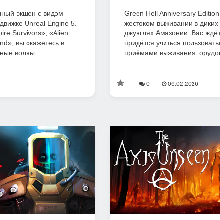
чный экшен с видом
Green Hell Anniversary Editio
движке Unreal Engine 5.
жестоком выживании в диких
re Survivors», «Alien
джунглях Амазонии. Вас ждёт
nd», вы окажетесь в
придётся учиться пользоват
ные волны...
приёмами выживания: орудов
0
06.02.2026