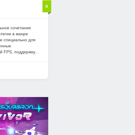
0
льное сочетание
атегии в жанре
ое специально для
енные
 FPS, поддержку...