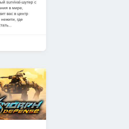
ый survival-шутер с
ания в мире,
вит вас в центр
нежити, где
ать...