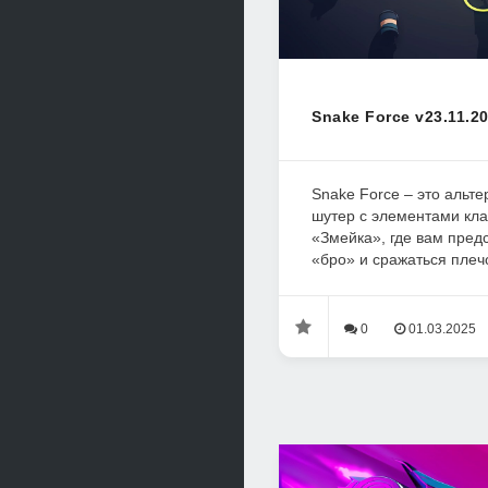
Snake Force v23.11.2
Snake Force – это альт
шутер с элементами кла
«Змейка», где вам предс
«бро» и сражаться плечо
0
01.03.2025