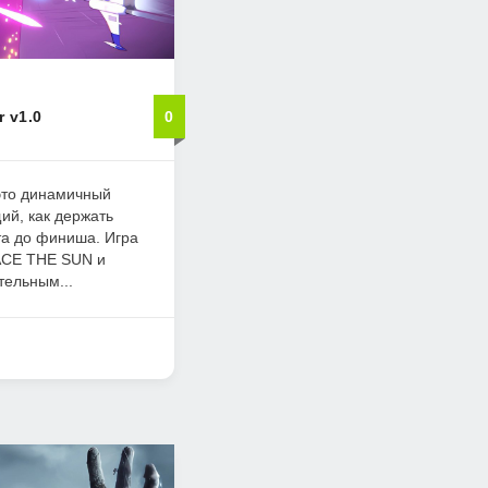
 v1.0
0
 это динамичный
ий, как держать
та до финиша. Игра
ACE THE SUN и
тельным...