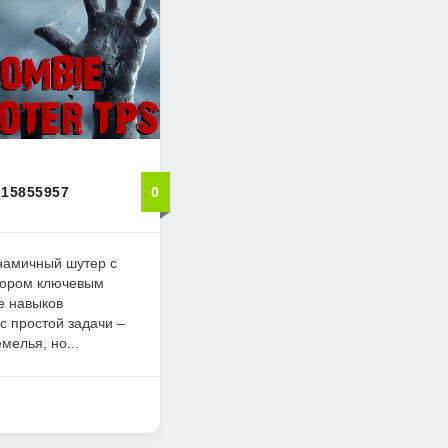
 15855957
0
инамичный шутер с
отором ключевым
е навыков
с простой задачи –
мелья, но...