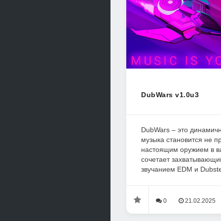
DubWars v1.0u3
DubWars – это динамичн
музыка становится не п
настоящим оружием в в
сочетает захватывающи
звучанием EDM и Dubste
0
21.02.2025