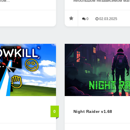
ом...
небольшом независимом мага
0
02.03.2025
0
Night Raider v1.68