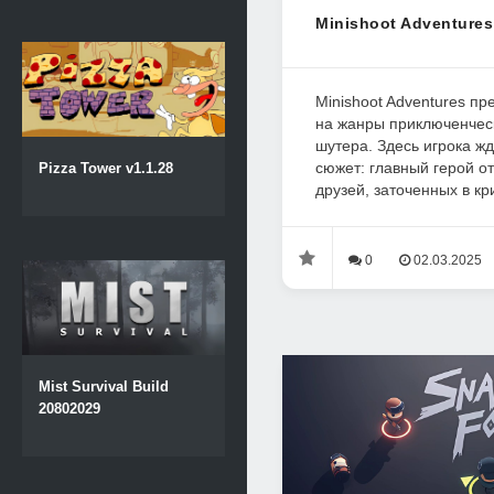
Minishoot Adventures
Minishoot Adventures пр
на жанры приключенческ
шутера. Здесь игрока ж
сюжет: главный герой о
Pizza Tower v1.1.28
друзей, заточенных в кри
0
02.03.2025
Mist Survival Build
20802029