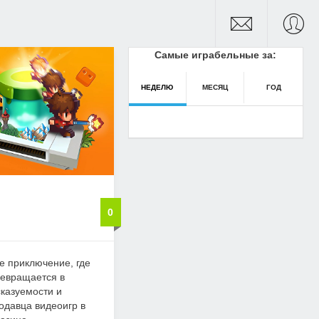
Самые играбельные за:
НЕДЕЛЮ
МЕСЯЦ
ГОД
0
е приключение, где
ревращается в
казуемости и
родавца видеоигр в