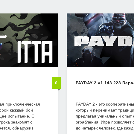
0
PAYDAY 2 v1.143.228 Repa
щая приключенческая
PAYDAY 2 - это кооперативны
торой каждый бой
который перенимает традици
щее испытание. С
предлагая уникальный опыт 
грока знакомят с
ограбления. Игра позволяет 
ается, обнаружив
до четырех человек, где кажд