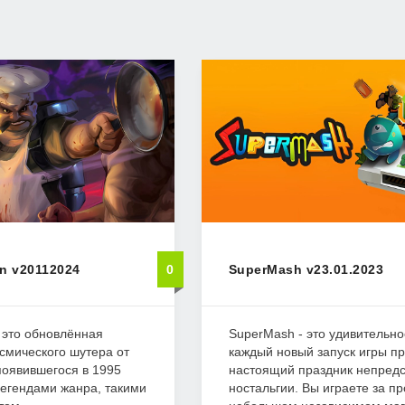
on v20112024
0
SuperMash v23.01.2023
 – это обновлённая
SuperMash - это удивительно
осмического шутера от
каждый новый запуск игры п
появившегося в 1995
настоящий праздник непредс
легендами жанра, такими
ностальгии. Вы играете за п