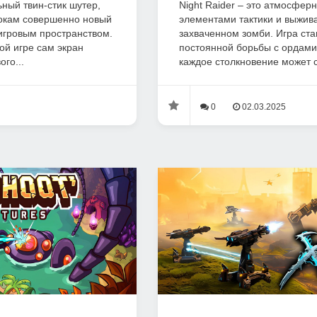
ьный твин-стик шутер,
Night Raider – это атмосферн
рокам совершенно новый
элементами тактики и выжив
игровым пространством.
захваченном зомби. Игра ста
ой игре сам экран
постоянной борьбы с ордами 
ого...
каждое столкновение может ст
0
02.03.2025