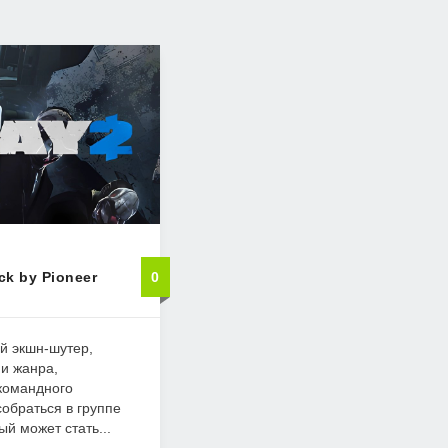
ck by Pioneer
0
й экшн-шутер,
и жанра,
командного
собраться в группе
ый может стать...