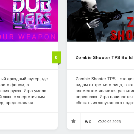
0
Zombie Shooter TPS Build
ый аркадный шутер, где
Zombie Shooter TPS – это д
росто фоном, а
видом от третьего лица, в к
аших руках. Игра умело
элементом является развити
й экшн с энергетичным
персонажа. Игра начинается 
p, предоставляя...
сбежать из запутанного подзе
0
20.02.2025