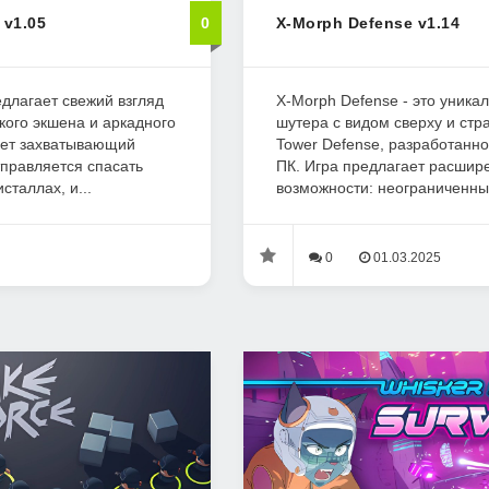
 v1.05
0
X-Morph Defense v1.14
едлагает свежий взгляд
X-Morph Defense - это уника
ого экшена и аркадного
шутера с видом сверху и стр
дет захватывающий
Tower Defense, разработанн
тправляется спасать
ПК. Игра предлагает расшир
сталлах, и...
возможности: неограниченный
0
01.03.2025