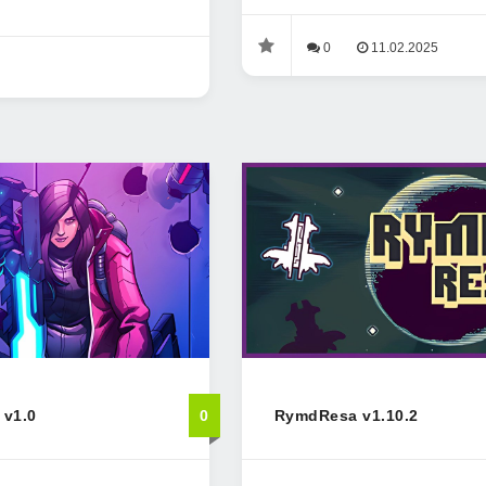
0
11.02.2025
 v1.0
0
RymdResa v1.10.2