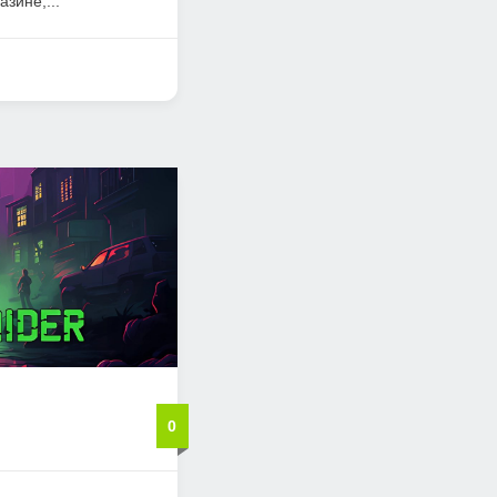
зине,...
0