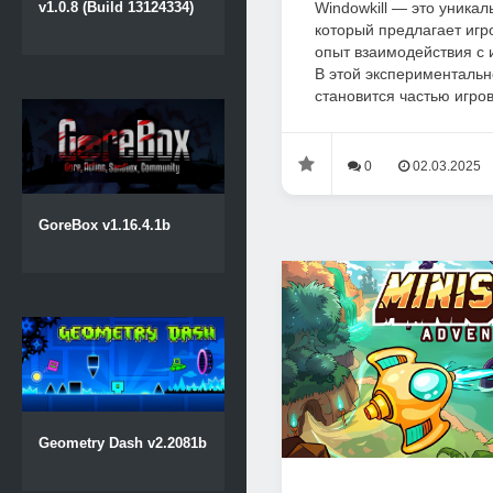
Windowkill — это уникал
v1.0.8 (Build 13124334)
который предлагает иг
опыт взаимодействия с 
В этой экспериментальн
становится частью игров
0
02.03.2025
GoreBox v1.16.4.1b
Geometry Dash v2.2081b