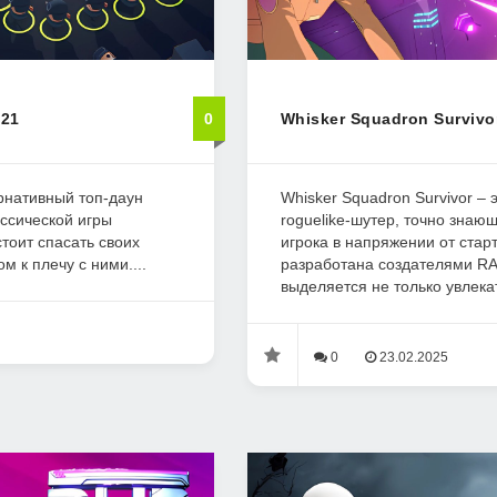
021
0
Whisker Squadron Survivor
ернативный топ-даун
Whisker Squadron Survivor –
ссической игры
roguelike-шутер, точно знающ
тоит спасать своих
игрока в напряжении от стар
м к плечу с ними....
разработана создателями R
выделяется не только увлека
0
23.02.2025