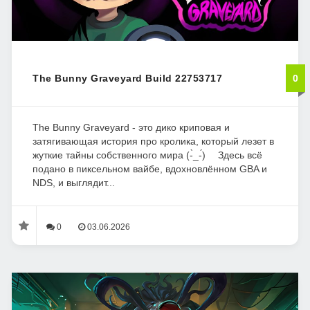
The Bunny Graveyard Build 22753717
0
The Bunny Graveyard - это дико криповая и
затягивающая история про кролика, который лезет в
жуткие тайны собственного мира (-̀_-́)ゞ Здесь всё
подано в пиксельном вайбе, вдохновлённом GBA и
NDS, и выглядит...
0
03.06.2026