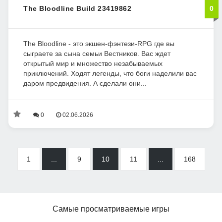
The Bloodline Build 23419862
0
The Bloodline - это экшен-фэнтези-RPG где вы
сыграете за сына семьи Вестников. Вас ждет
открытый мир и множество незабываемых
приключений. Ходят легенды, что боги наделили вас
даром предвидения. А сделали они...
0
02.06.2026
1
...
9
10
11
...
168
Самые просматриваемые игры