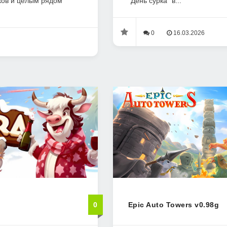
ков и целым рядом
"День сурка" в...
0
16.03.2026
0
Epic Auto Towers v0.98g