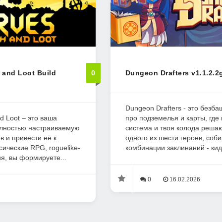
 and Loot Build
0
Dungeon Drafters v1.1.2.2
Dungeon Drafters - это безба
nd Loot – это ваша
про подземелья и карты, где
олностью настраиваемую
система и твоя колода реша
 и привести её к
одного из шести героев, со
ические RPG, roguelike-
комбинации заклинаний - кида
я, вы формируете...
0
16.02.2026