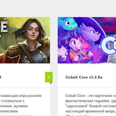
3
0
Cobalt Core v1.2.9a
ватывающая игра-рогалик
Cobalt Core - это карточная 
 столкнуться с
фантастическая roguelike, гд
ниями, жуткими
"одноосевой" боевой системе
личеством
настоящий временной вихрь.