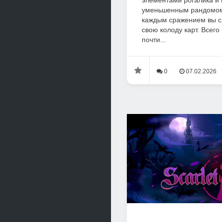
элементами рогалика и
уменьшенным рандомом з
каждым сражением вы с
свою колоду карт. Всего
почти...
0
07.02.2026