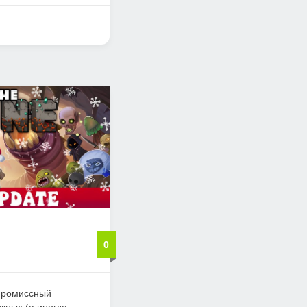
0
мпромиссный