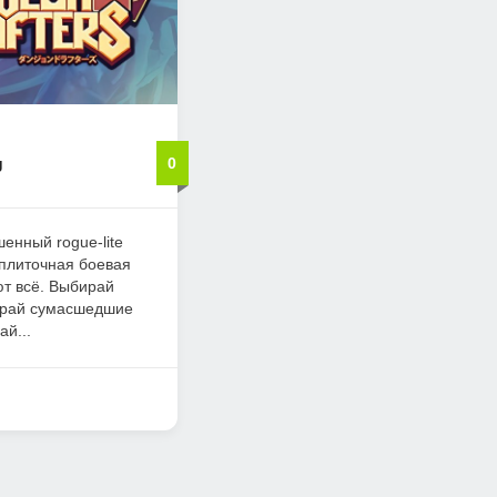
g
0
шенный rogue-lite
 плиточная боевая
ют всё. Выбирай
бирай сумасшедшие
й...