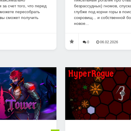
 максимально
пиксельный рогалик про отва
а счет того, что перед
безрассудных) гномов, спус
можете пересобрать
глубже под корни горы в пои
 вы сможет получить
сокровищ... и собственной б
новое...
0
06.02.2026