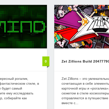
0
Zet Zillions Build 2047779
тересный рогалик,
Zet Zillions – это увлекательн
антастическом стиле, в
сочетающая в себе элемент
м будет самый
карточной игры и «рогалика»
ите ему исследовать
сюжетом в стиле космооперы
, собирайте как
отправляются в путешествие
вместе с...