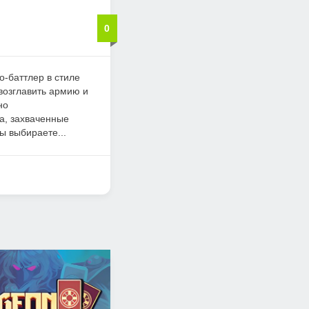
0
то-баттлер в стиле
 возглавить армию и
но
а, захваченные
ы выбираете...