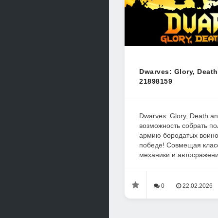
Dwarves: Glory, Death
21898159
Dwarves: Glory, Death a
возможность собрать п
армию бородатых воинов
победе! Совмещая класс
механики и автосражени
0
22.02.2026