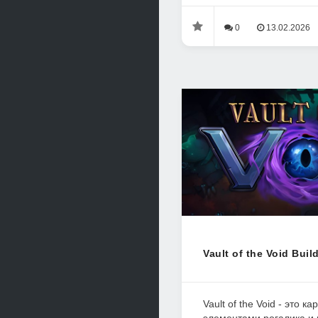
0
13.02.2026
Vault of the Void Bui
Vault of the Void - это к