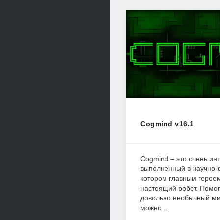
Cogmind v16.1
Cogmind – это очень ин
выполненный в научно-ф
котором главным герое
настоящий робот. Помог
довольно необычный мир
можно...