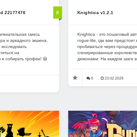
ld 22177476
0
Knightica v1.2.1
 увлекательная смесь
Knightica - это пошаговый ав
ра и аркадного экшена,
rogue-lite, где вам предстоит
т исследовать
пробиваться через процедур
титься на
сгенерированные королевств
 и собирать трофеи! 😃
демонами. На каждом шаге в
0
23.02.2026