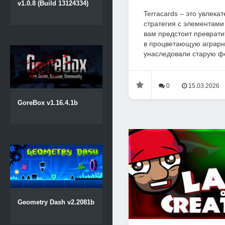
v1.0.8 (Build 13124334)
Terracards – это увлека
стратегия с элементами
вам предстоит преврат
в процветающую аграр
унаследовали старую фе
0
15.03.2026
GoreBox v1.16.4.1b
Geometry Dash v2.2081b