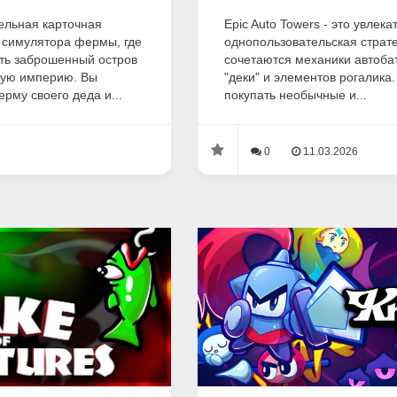
тельная карточная
Epic Auto Towers - это увлек
 симулятора фермы, где
однопользовательская страте
ить заброшенный остров
сочетаются механики автоба
ную империю. Вы
"деки" и элементов рогалика.
рму своего деда и...
покупать необычные и...
0
11.03.2026