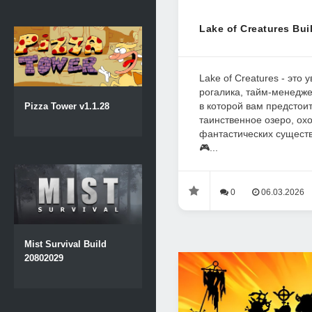
Lake of Creatures Bui
Lake of Creatures - это
рогалика, тайм-менедже
в которой вам предстои
Pizza Tower v1.1.28
таинственное озеро, охо
фантастических существ
🎮...
0
06.03.2026
Mist Survival Build
20802029