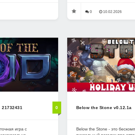
0
10.02.2026
ld 21732431
0
Below the Stone v0.12.1a
арточная игра с
Below the Stone - это беско