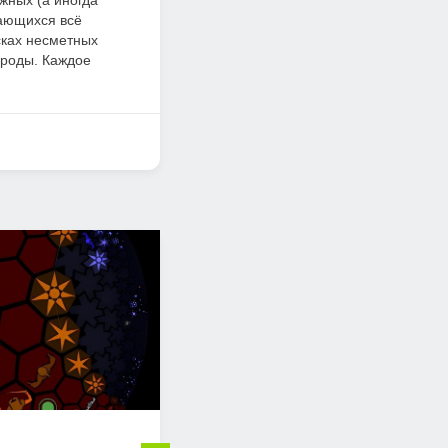
жных (а иногда
кающихся всё
сках несметных
ороды. Каждое