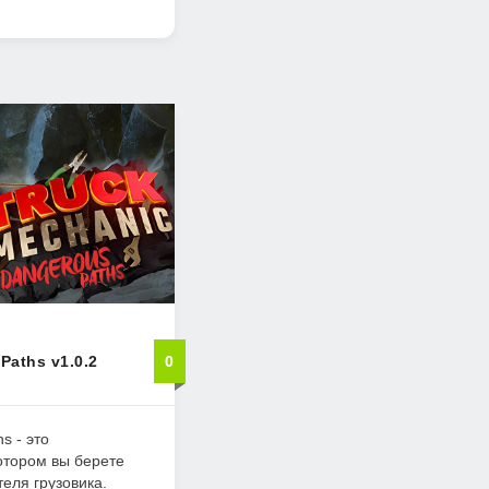
Paths v1.0.2
0
s - это
отором вы берете
теля грузовика.