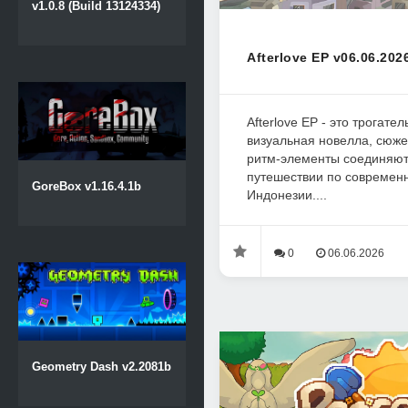
v1.0.8 (Build 13124334)
Afterlove EP v06.06.202
Afterlove EP - это трогате
визуальная новелла, сюж
ритм-элементы соединяют
путешествии по современ
GoreBox v1.16.4.1b
Индонезии....
0
06.06.2026
Geometry Dash v2.2081b