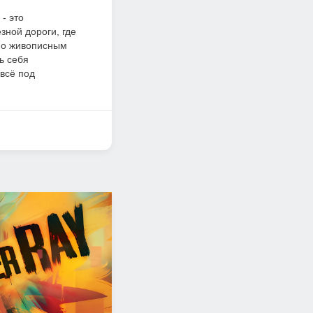
 - это
зной дороги, где
 по живописным
ь себя
всё под