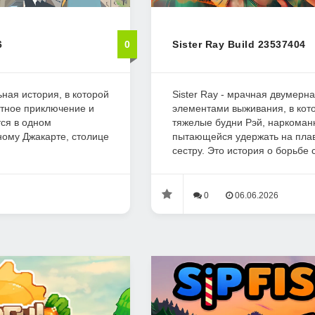
6
0
Sister Ray Build 23537404
льная история, в которой
Sister Ray - мрачная двумерн
етное приключение и
элементами выживания, в кот
ся в одном
тяжелые будни Рэй, наркоман
ному Джакарте, столице
пытающейся удержать на пла
сестру. Это история о борьбе с
0
06.06.2026