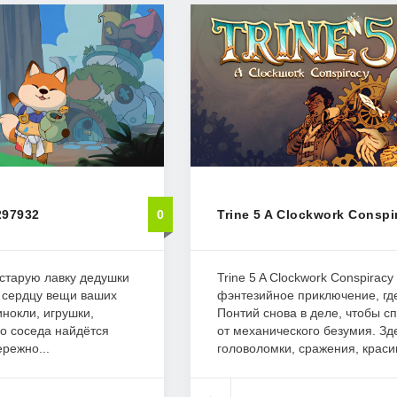
297932
0
Trine 5 A Clockwork Conspi
старую лавку дедушки
Trine 5 A Clockwork Conspiracy
е сердцу вещи ваших
фэнтезийное приключение, гд
инокли, игрушки,
Понтий снова в деле, чтобы с
го соседа найдётся
от механического безумия. Зд
режно...
головоломки, сражения, красив