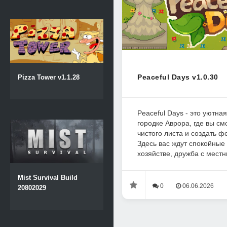
Peaceful Days v1.0.30
Pizza Tower v1.1.28
Peaceful Days - это уютная
городке Аврора, где вы см
чистого листа и создать ф
Здесь вас ждут спокойные 
хозяйстве, дружба с местн
Mist Survival Build
0
06.06.2026
20802029