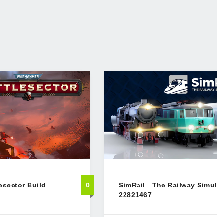
esector Build
0
SimRail - The Railway Simul
22821467