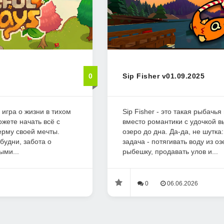
0
Sip Fisher v01.09.2025
 игра о жизни в тихом
Sip Fisher - это такая рыбачья
ожете начать всё с
вместо романтики с удочкой в
ерму своей мечты.
озеро до дна. Да-да, не шутка
будни, забота о
задача - потягивать воду из о
ыми...
рыбешку, продавать улов и...
0
06.06.2026