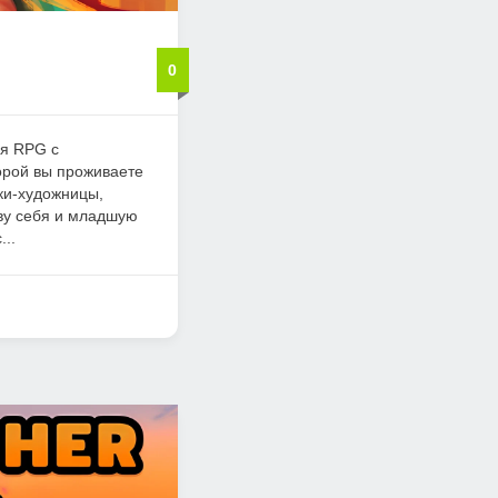
0
ая RPG с
орой вы проживаете
ки-художницы,
ву себя и младшую
...