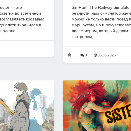
ector — это
SimRail - The Railway Simulator
атегия во вселенной
реалистичный симулятор желе
 возглавляете кровавых
можно не только вести поезд
до плоти тиранидов в
маршрутам, но и почувствоват
подство...
диспетчером, который держит 
контролем,...
0
06.06.2026