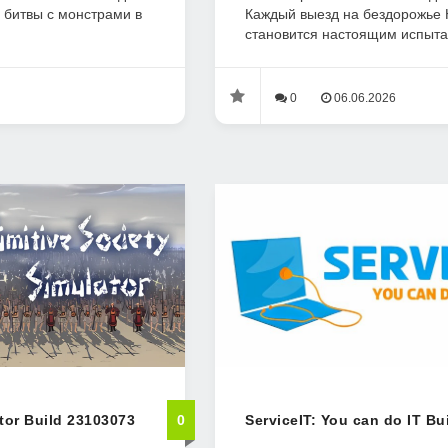
 битвы с монстрами в
Каждый выезд на бездорожье
становится настоящим испытан
0
06.06.2026
ator Build 23103073
0
ServiceIT: You can do IT Bu