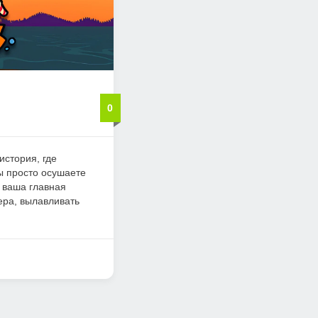
0
 история, где
ы просто осушаете
: ваша главная
зера, вылавливать