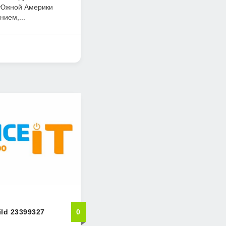
 Южной Америки
ием,...
ild 23399327
0