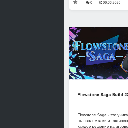
0
06.06.2026
Flowstone Saga Build 2
Flowstone Saga - это уник
головоломками и тактичес
каждое решение на игров