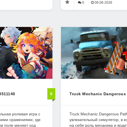
0
06.06.2026
3511140
0
Truck Mechanic Dangerous 
альная ролевая игра с
Truck Mechanic Dangerous Path
кими сражениями, где
увлекательный симулятор, в к
ом поле меняет ход
на себя роль механика и води