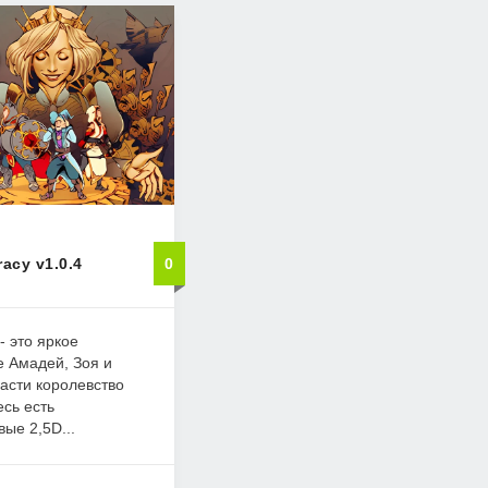
racy v1.0.4
0
 - это яркое
е Амадей, Зоя и
пасти королевство
есь есть
ые 2,5D...