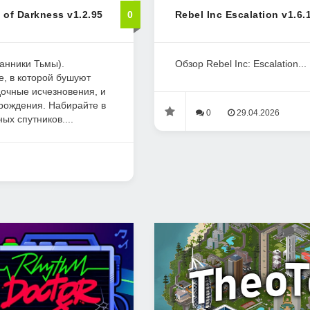
 of Darkness v1.2.95
0
Rebel Inc Escalation v1.6.
анники Тьмы).
Обзор Rebel Inc: Escalation...
е, в которой бушуют
дочные исчезновения, и
 рождения. Набирайте в
0
29.04.2026
ых спутников....