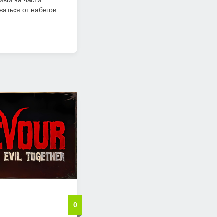
мый на части
аться от набегов...
0