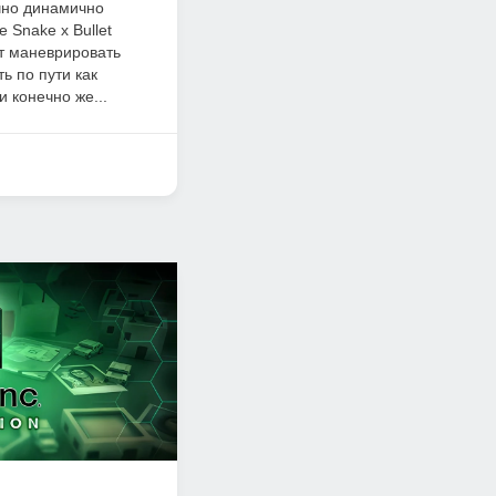
чно динамично
 Snake x Bullet
ит маневрировать
ь по пути как
 конечно же...