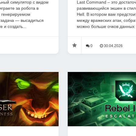
ьный симулятор с видом
Last Command – это достато
играете за робота в
развивающийся экшен в стиле
 генерируемом
Hell. В котором вам предсто
 задача — высадиться
между вражеских атак, собрат
 и создать...
можно больше очков данных и
0
30.04.2026