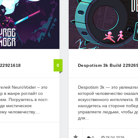
 22921618
0
Despotism 3k Build 22926
телей NeuroVoider – это
Despotism 3k — это увлекател
 в жанре роглайт со
которой человечество оказал
м. Погрузитесь в пост-
искусственного интеллекта. В
где мистическое
находитесь на стороне побе
му человечеству....
управляете людьми, чтобы д
для...
0
28.04.2026