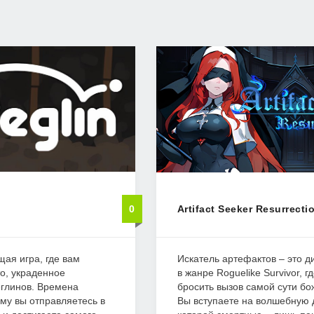
0
Artifact Seeker Resurrecti
щая игра, где вам
Искатель артефактов – это 
то, украденное
в жанре Roguelike Survivor, г
еглинов. Времена
бросить вызов самой сути бо
му вы отправляетесь в
Вы вступаете на волшебную 