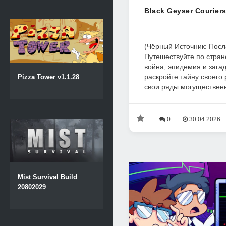
Black Geyser Couriers
(Чёрный Источник: Посл
Путешествуйте по стран
война, эпидемия и зага
раскройте тайну своего
Pizza Tower v1.1.28
свои ряды могущественн
0
30.04.2026
Mist Survival Build
20802029