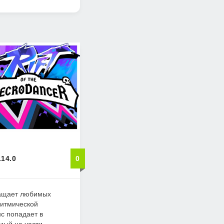
.14.0
0
вращает любимых
ритмической
с попадает в