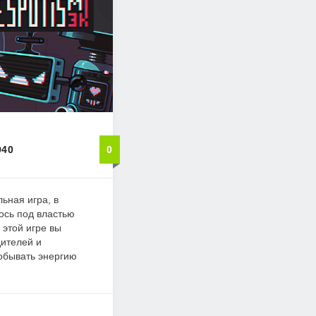
940
0
ьная игра, в
ось под властью
 этой игре вы
дителей и
обывать энергию