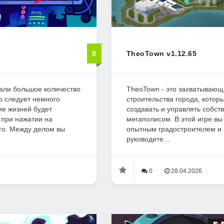
0
TheoTown v1.12.65
али большое количество
TheoTown - это захватывающ
о следует немного
строительства города, котор
ие жизней будет
создавать и управлять собст
 при нажатии на
мегаполисом. В этой игре вы
го. Между делом вы
опытным градостроителем и
руководите...
0
28.04.2026