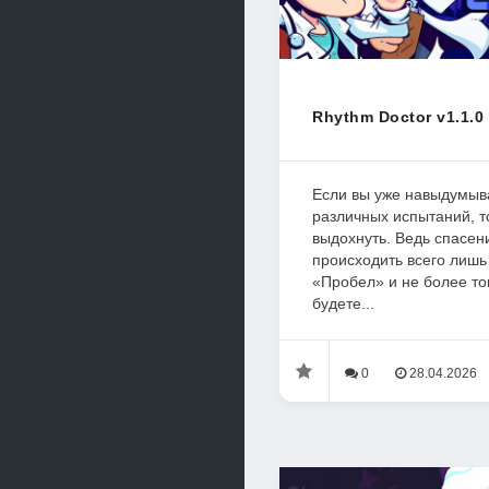
Rhythm Doctor v1.1.0
Если вы уже навыдумыв
различных испытаний, т
выдохнуть. Ведь спасен
происходить всего лишь
«Пробел» и не более то
будете...
0
28.04.2026