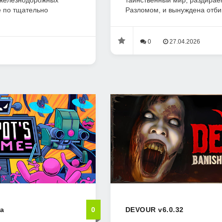
 железнодорожных
таинственный мир, раздирае
е по тщательно
Разломом, и вынуждена отбив
0
27.04.2026
2a
0
DEVOUR v6.0.32