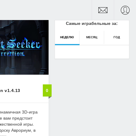
Самые играбельные за:
НЕДЕЛЮ
МЕСЯЦ
ГОД
on v1.4.13
0
динамичная 3D-игра
де вам предстоит
жественной игры.
доску Аврориум, в