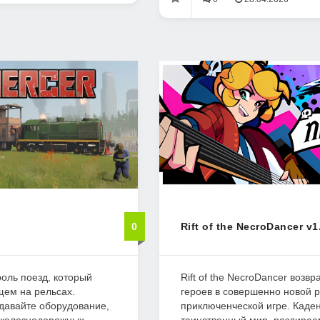
0
Rift of the NecroDancer v1
роль поезд, который
Rift of the NecroDancer воз
щем на рельсах.
героев в совершенно новой 
давайте оборудование,
приключенческой игре. Каден