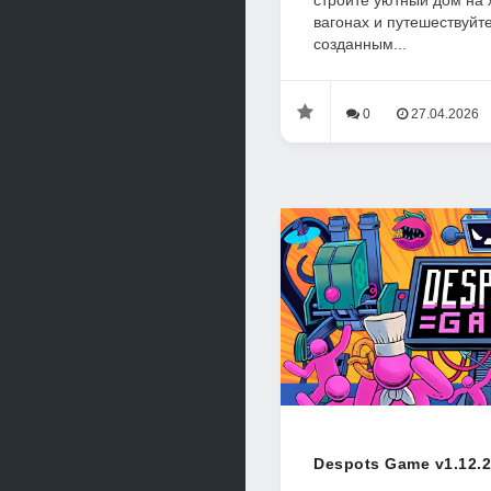
стройте уютный дом на
вагонах и путешествуйт
созданным...
0
27.04.2026
Despots Game v1.12.