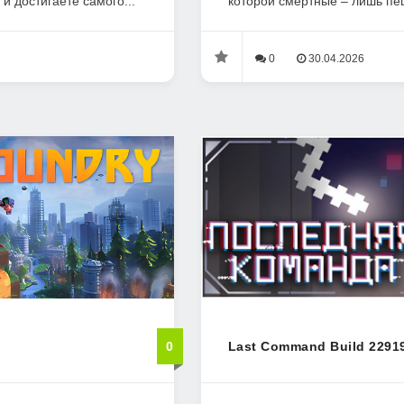
 и достигаете самого...
которой смертные – лишь пеш
0
30.04.2026
0
Last Command Build 2291