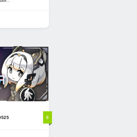
ки...
9525
0