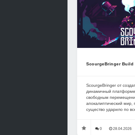
ScourgeBringer Build
ScourgeBringer от созда
динамичный платформер
свободным перемещение
апокалиптический мир, 
существо ударило по все
0
28.04.2026